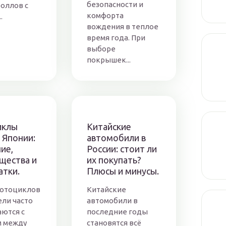
безопасности и
оллов с
комфорта
.
вождения в теплое
время года. При
выборе
покрышек...
иклы
Китайские
 Японии:
автомобили в
ие,
России: стоит ли
щества и
их покупать?
атки.
Плюсы и минусы.
мотоциклов
Китайские
ели часто
автомобили в
аются с
последние годы
 между
становятся всё