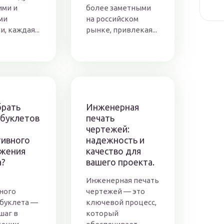
ими и
более заметными
ми
на российском
, каждая...
рынке, привлекая...
брать
Инженерная
 буклетов
печать
чертежей:
ивного
надежность и
жения
качество для
а?
вашего проекта.
Инженерная печать
ного
чертежей — это
 буклета —
ключевой процесс,
шаг в
который