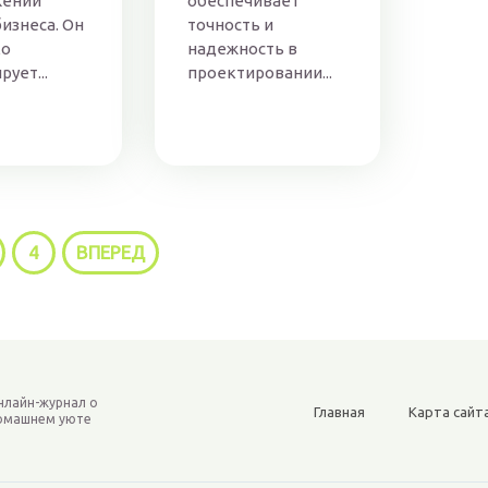
жении
обеспечивает
изнеса. Он
точность и
ко
надежность в
ует...
проектировании...
4
ВПЕРЕД
нлайн-журнал о
Главная
Карта сайт
омашнем уюте