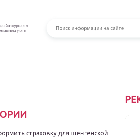
нлайн-журнал о
омашнем уюте
РЕ
ГОРИИ
формить страховку для шенгенской