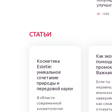
популяр
улучшат
1088
СТАТЬИ
Как эко
Косметика
помощ
Estetie:
промок
уникальное
Важная
сочетание
Если ты
природы и
неравно
передовой науки
японской
В области
наверня
современной
как сло
косметологии
отказать