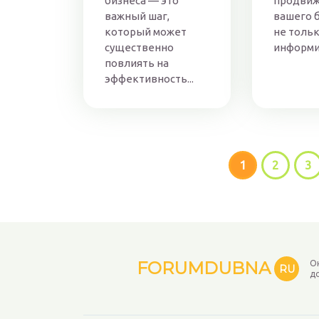
бизнеса — это
продви
важный шаг,
вашего б
который может
не толь
существенно
информир
повлиять на
эффективность...
1
2
3
FORUMDUBNA
О
RU
д