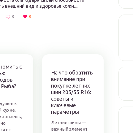
ность благодаря своей способности
ь внешний вид и здоровье кожи....
0
0
номить с
На что обратить
ью
внимание при
одов
покупке летних
 Рыба?
шин 205/55 R16:
советы и
душен к
ключевые
 кухне,
параметры
ка знаешь,
Летние шины —
жно
важный элемент
ся от