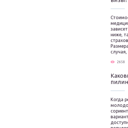
Стоимос
медицин
зависет
ниже, т
страхов
Размера
случая,
2658
Каков
пилинг
Когда р
молодог
сориент
вариан
доступн