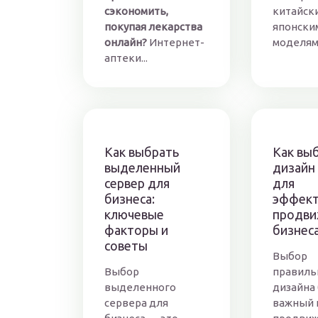
сэкономить,
китайск
покупая лекарства
японски
онлайн?
Интернет-
моделями
аптеки...
Как выбрать
Как вы
выделенный
дизайн
сервер для
для
бизнеса:
эффект
ключевые
продви
факторы и
бизнес
советы
Выбор
Выбор
правиль
выделенного
дизайна
сервера для
важный 