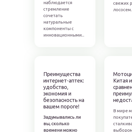
наблюдается
свежих р
стремление
лососем..
сочетать
натуральные
компоненты с
инновационными...
Преимущества
Мотоц
интернет-аптек:
Китая и
удобство,
сравнен
экономия и
преиму
безопасность на
недост
вашем пороге!
В мире 
Задумывались ли
покупат
вы, сколько
сталкив
времени можно
выбором