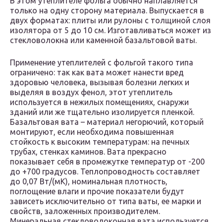
В этом утеплителе фольга обычно наплавляется
только на одну сторону материала. Выпускается в
двух форматах: плиты или рулоны с толщиной слоя
изолятора от 5 до 10 см. Изготавливаться может из
стекловолокна или каменной базальтовой ваты.
Применение утеплителей с фольгой такого типа
ограничено: так как вата может нанести вред
здоровью человека, вызывая болезни легких и
выделяя в воздух фенол, этот утеплитель
используется в нежилых помещениях, снаружи
зданий или же тщательно изолируется пленкой.
Базальтовая вата – материал негорючий, который
монтируют, если необходима повышенная
стойкость к высоким температурам: на печных
трубах, стенках каминов. Вата прекрасно
показывает себя в промежутке температур от -200
до +700 градусов. Теплопроводность составляет
до 0,07 Вт/(мК), номинальная плотность,
поглощение влаги и прочие показатели будут
зависеть исключительно от типа ваты, ее марки и
свойств, заложенных производителем.
Минеральная стекловолоконная вата используется