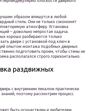
си перпендикулярно плоскости дверного
илучшим образом впишутся в любой
рдный стиль. Они не только сэкономят
неповторимую атмосферу. Установка
кций – довольно непростая задача.
рых хорошо разбираются только
зать двери с установкой под ключ в
щей опытом монтажа подобных дверных
ственно подготовить проем, чтобы стены не
роема располагался строго горизонтально.
овка раздвижных
верь с внутренним пеналом практически
 знаний, поэтому рассмотрим процесс
может быть осуществлен и любителем,