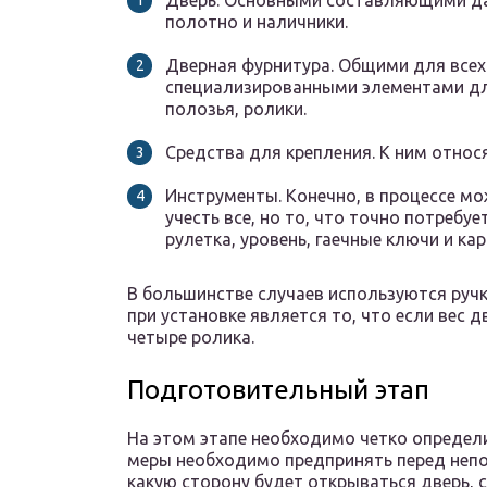
Дверь. Основными составляющими да
полотно и наличники.
Дверная фурнитура. Общими для всех т
специализированными элементами дл
полозья, ролики.
Средства для крепления. К ним относя
Инструменты. Конечно, в процессе м
учесть все, но то, что точно потребуе
рулетка, уровень, гаечные ключи и ка
В большинстве случаев используются ручк
при установке является то, что если вес 
четыре ролика.
Подготовительный этап
На этом этапе необходимо четко определит
меры необходимо предпринять перед непо
какую сторону будет открываться дверь, 