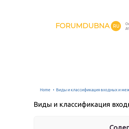
FORUMDUBNA
О
RU
д
Home
Виды и классификация входных и ме
Виды и классификация вхо
Содер