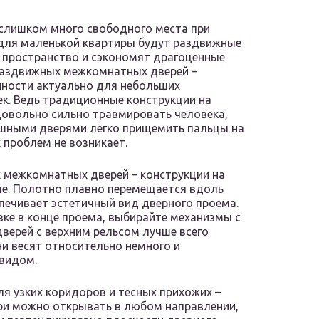
слишком много свободного места при
для маленькой квартиры будут раздвижные
т пространство и сэкономят драгоценные
раздвижных межкомнатных дверей –
нности актуально для небольших
ек. Ведь традиционные конструкции на
довольно сильно травмировать человека,
пашными дверями легко прищемить пальцы на
 проблем не возникает.
 межкомнатных дверей – конструкции на
е. Полотно плавно перемещается вдоль
печивает эстетичный вид дверного проема.
ке в конце проема, выбирайте механизмы с
верей с верхним рельсом лучше всего
и весят относительно немного и
видом.
я узких коридоров и тесных прихожих –
ри можно открывать в любом направлении,