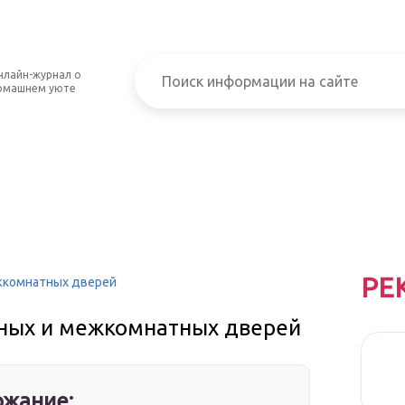
нлайн-журнал о
омашнем уюте
РЕ
жкомнатных дверей
дных и межкомнатных дверей
жание: