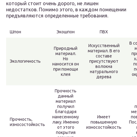
который стоит очень дорого, не лишен
недостатков. Помимо этого, в каждом помещении
предъявляются определенные требования.
Шпон
Экошпон
ПВХ
В с
Искусственный
Природный
м
материал. В его
материал.
пр
составе
Но
х
Экологичность
присутствуют
наносится он
п
волокна
при помощи
п
натурального
клея
о
дерева
Прочность
данный
материал
получил
п
благодаря
ме
нанесенному
Имеет
по
Прочность,
лаку. Именно
повышенную
Пос
износостойкость
от этого
износостойкость
покрытия