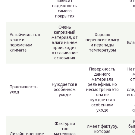
зависит
от
надежность
самого
покрытия
Очень
капризный
Устойчивость к
Хорошо
материал, от
влаге и
переносит влагу
влаги на нем
Вла
переменам
и перепады
происходит
климата
температуры
отслаивание
основания
Поверхность
На 
данного
м
материала
от
Нуждается в
рельефная. Но
Практичность,
особенном
несмотря на это
сле
уход
уходе
она не
его
нуждается в
особенном
уходе
с
Фактура и
Имеет фактуру,
бы
тон
которая
о
Дизайн, внешние
материала