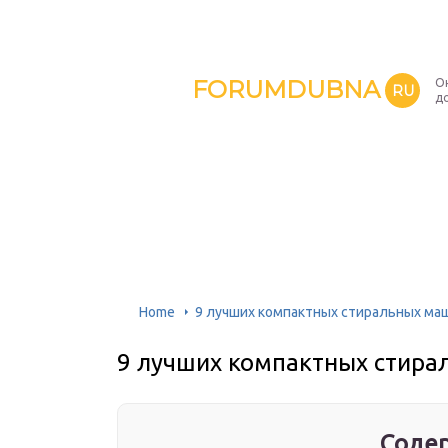
FORUMDUBNA
О
RU
д
Home
9 лучших компактных стиральных ма
9 лучших компактных стир
Содер