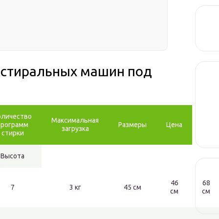
 стиральных машин под
оличество
Максимальная
программ
Размеры
Цена
загрузка
стирки
Высота
46
68
7
3 кг
45 см
см
см