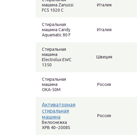
машина Zanussi
Италия
FCS 1020 C
Стиральная
машина Candy
Италия
Aquamatic 80 F
Стиральная
машина
Швеция
Electrolux EWC
1350
Стиральная
машина
Россия
ОКА-50М
Активаторная
стиральная
Россия
машина
Белоснежка
ХРВ 40−2008S