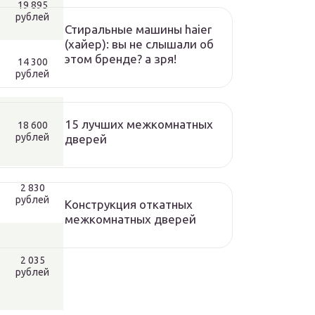
19 895
рублей
Стиральные машины haier
(хайер): вы не слышали об
этом бренде? а зря!
14 300
рублей
15 лучших межкомнатных
18 600
рублей
дверей
2 830
рублей
Конструкция откатных
межкомнатных дверей
2 035
рублей