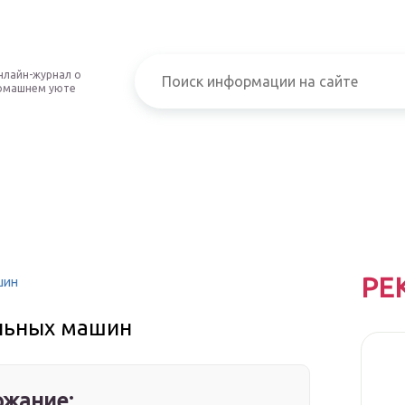
нлайн-журнал о
омашнем уюте
РЕ
шин
альных машин
жание: