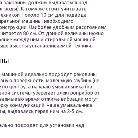
ая раковины должны выдаваться над
г воды). К тому же стоит учитывать
техникой – около 10 см для подвода
тиральной машины, необходимо
конструкции. Наиболее удобным расстоянием
читается 80 см. От данной величины нужно
ояние между ним и стиральной машиной.
ьше высоты устанавливаемой техники.
ины
й машиной идеально подходят раковины
вную поверхность, маленькую глубину (не
е по центру, а на краю умывальника (на
вной системы уберегает электроприбор от
даваемые во время отжима вибрации могут
ерху коммуникаций. Чаша умывальника
, выдаваясь перед ним на 2-5 см.
ально подходят для установки над