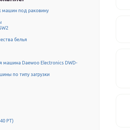
х машин под раковину
ы
16W2
ества белья
я машина Daewoo Electronics DWD-
ины по типу загрузки
40 РТ)