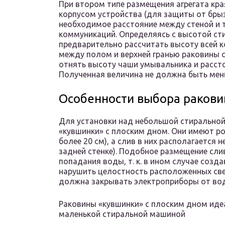
При втором типе размещения агрегата кр
корпусом устройства (для защиты от брыз
необходимое расстояние между стеной и 
коммуникаций. Определяясь с высотой с
предварительно рассчитать высоту всей 
между полом и верхней гранью раковины с
отнять высоту чаши умывальника и расст
Полученная величина не должна быть мен
Особенности выбора раков
Для установки над небольшой стирально
«кувшинки» с плоским дном. Они имеют ро
более 20 см), а слив в них располагается н
задней стенке). Подобное размещение сли
попадания воды, т. к. в ином случае соз
нарушить целостность расположенных св
должна закрывать электроприборы от воды
Раковины «кувшинки» с плоским дном иде
маленькой стиральной машиной