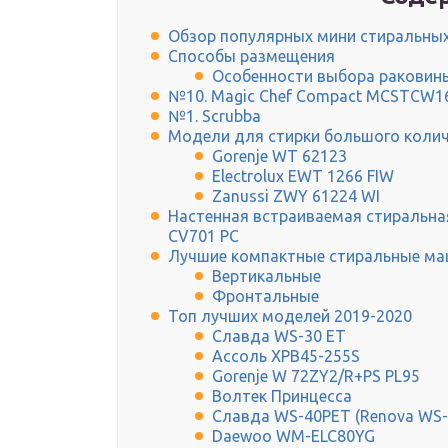
Обзор популярных мини стиральны
Способы размещения
Особенности выбора раковин
№10. Magic Chef Compact MCSTCW
№1. Scrubba
Модели для стирки большого колич
Gorenje WT 62123
Electrolux EWT 1266 FIW
Zanussi ZWY 61224 WI
Настенная встраиваемая стиральна
CV701 PC
Лучшие компактные стиральные маш
Вертикальные
Фронтальные
Топ лучших моделей 2019-2020
Славда WS-30 ЕТ
Ассоль XPB45-255S
Gorenje W 72ZY2/R+PS PL95
Волтек Принцесса
Славда WS-40РЕТ (Renova WS-
Daewoo WM-ELC80YG