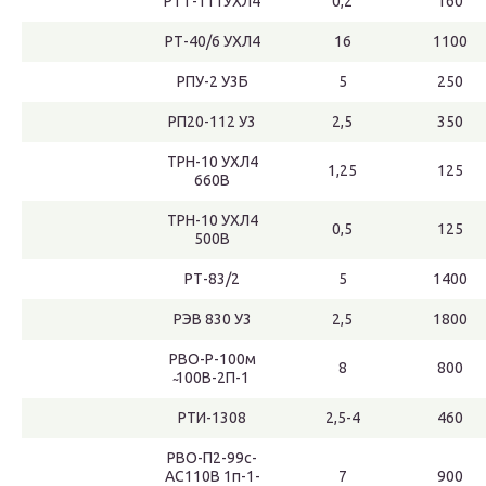
РТТ-111УХЛ4
0,2
160
РТ-40/6 УХЛ4
16
1100
РПУ-2 У3Б
5
250
РП20-112 У3
2,5
350
ТРН-10 УХЛ4
1,25
125
660В
ТРН-10 УХЛ4
0,5
125
500В
РТ-83/2
5
1400
РЭВ 830 У3
2,5
1800
РВО-Р-100м
8
800
̴100В-2П-1
РТИ-1308
2,5-4
460
РВО-П2-99с-
АС110В 1п-1-
7
900