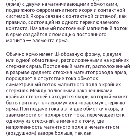
(ярма) с двумя намагничивающими обмотками,
подвижного ферромагнитного якоря и контактной
системой. Якорь связан с контактной системой, как
правило, состоящей из одного переключаемого
контакта. Начальный постоянный магнитный поток
в ярме создаётся с помощью постоянного
магнита — элемента ярма.
Обычно ярмо имеет Ш-образную форму, с двумя
или одной обмотками, расположенными на крайних
стержнях ярма. Постоянный магнит, расположенный
в разрыве среднего стержня магнитопровода ярма,
порождает в отсутствие тока обмоток
симметричный поток магнитного поля в крайних
стержнях. Между полюсными наконечниками
крайних стержней находится якорь, который может
быть притянут к «левому» или «правому» стержню
ярма. При подаче тока в эти две обмотки якорь, в
зависимости от полярности тока, перемещается к
одному из стержней, а именно к тому, где
напряжённость магнитного поля в немагнитном
(воздушном) зазоре больше, так как