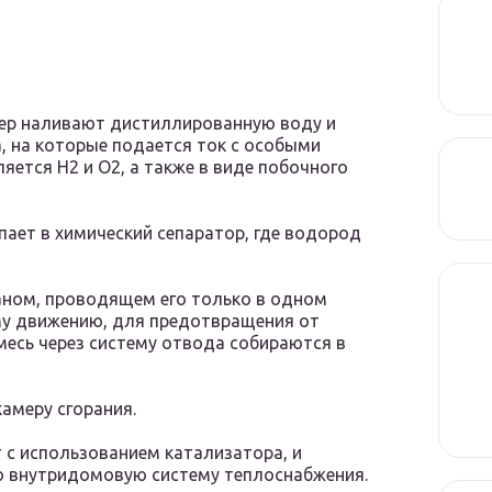
нер наливают дистиллированную воду и
, на которые подается ток с особыми
яется H2 и O2, а также в виде побочного
ает в химический сепаратор, где водород
паном, проводящем его только в одном
у движению, для предотвращения от
месь через систему отвода собираются в
камеру сгорания.
 с использованием катализатора, и
о внутридомовую систему теплоснабжения.