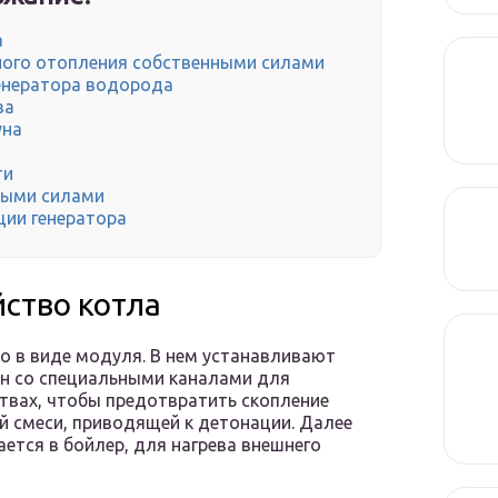
а
ного отопления собственными силами
енератора водорода
ва
уна
ти
ными силами
ции генератора
йство котла
 в виде модуля. В нем устанавливают
ин со специальными каналами для
твах, чтобы предотвратить скопление
 смеси, приводящей к детонации. Далее
ется в бойлер, для нагрева внешнего