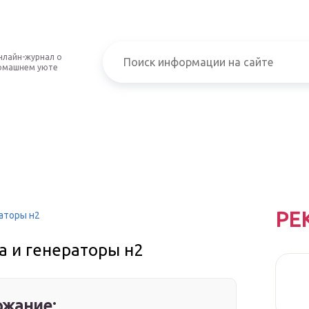
нлайн-журнал о
омашнем уюте
РЕ
аторы н2
 и генераторы н2
жание: