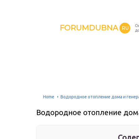
FORUMDUBNA
О
RU
д
Home
Водородное отопление дома и генер
Водородное отопление дома
Содер