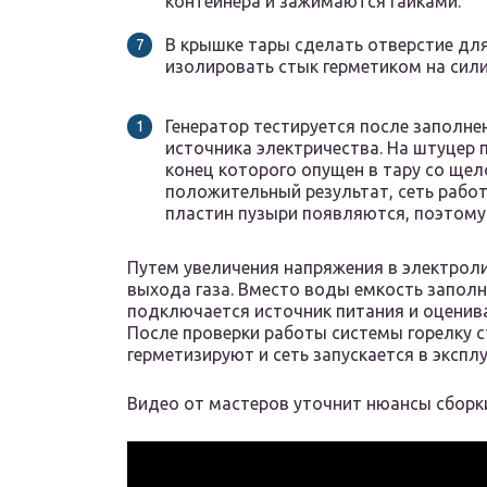
контейнера и зажимаются гайками.
В крышке тары сделать отверстие для
изолировать стык герметиком на сил
Генератор тестируется после заполн
источника электричества. На штуцер 
конец которого опущен в тару со щел
положительный результат, сеть работ
пластин пузыри появляются, поэтому 
Путем увеличения напряжения в электрол
выхода газа. Вместо воды емкость заполн
подключается источник питания и оценив
После проверки работы системы горелку 
герметизируют и сеть запускается в экспл
Видео от мастеров уточнит нюансы сборки