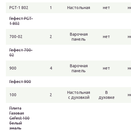
PGT-1 802
1
Настольная
нет
н
Гефест PGT-
1 802
Варочная
700-02
2
нет
н
панель
Гефест 700-
02
Варочная
900
4
нет
н
панель
Гефест 900
Настольная
В
100
2
н
с духовкой
духовке
Плита
Газовая
Gefest 100
белый
эмаль