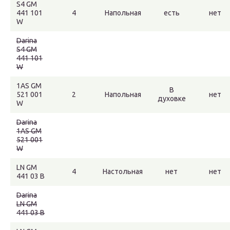
S4 GM
441 101
4
Напольная
есть
нет
W
Darina
S4 GM
441 101
W
1AS GM
В
521 001
2
Напольная
нет
духовке
W
Darina
1AS GM
521 001
W
LN GM
4
Настольная
нет
нет
441 03 B
Darina
LN GM
441 03 B