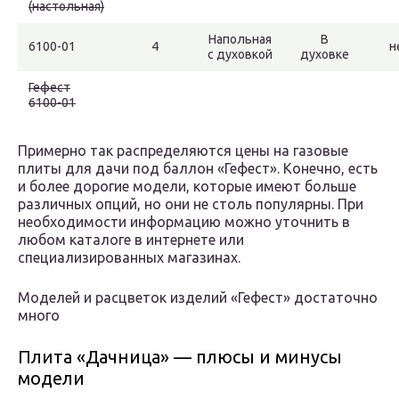
(настольная)
Напольная
В
6100-01
4
н
с духовкой
духовке
Гефест
6100-01
Примерно так распределяются цены на газовые
плиты для дачи под баллон «Гефест». Конечно, есть
и более дорогие модели, которые имеют больше
различных опций, но они не столь популярны. При
необходимости информацию можно уточнить в
любом каталоге в интернете или
специализированных магазинах.
Моделей и расцветок изделий «Гефест» достаточно
много
Плита «Дачница» — плюсы и минусы
модели