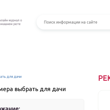
нлайн-журнал о
омашнем уюте
РЕ
ать для дачи
мера выбрать для дачи
жание: