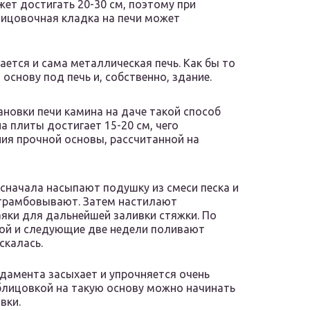
жет достигать 20-30 см, поэтому при
ицовочная кладка на печи может
ется и сама металлическая печь. Как бы то
снову под печь и, собственно, здание.
тановки печи камина на даче такой способ
 плиты достигает 15-20 см, чего
ия прочной основы, рассчитанной на
начала насыпают подушку из смеси песка и
утрамбовывают. Затем настилают
ки для дальнейшей заливки стяжки. По
ой и следующие две недели поливают
скалась.
дамента засыхает и упрочняется очень
блицовкой на такую основу можно начинать
вки.