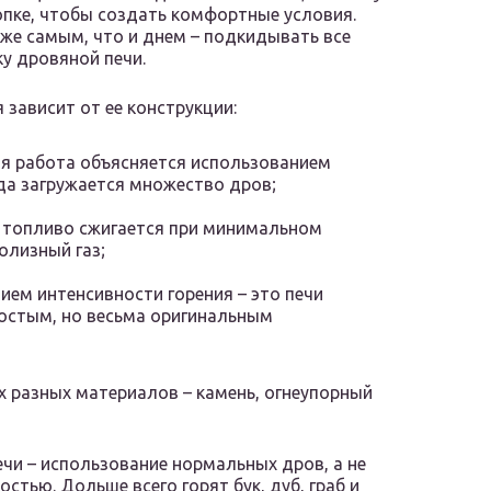
топке, чтобы создать комфортные условия.
же самым, что и днем – подкидывать все
у дровяной печи.
 зависит от ее конструкции:
ая работа объясняется использованием
да загружается множество дров;
е топливо сжигается при минимальном
олизный газ;
нием интенсивности горения – это печи
остым, но весьма оригинальным
х разных материалов – камень, огнеупорный
ечи – использование нормальных дров, а не
стью. Дольше всего горят бук, дуб, граб и