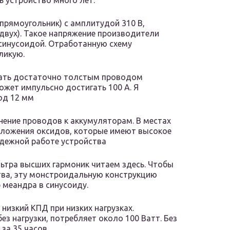
 устройство много лет.
прямоугольник) с амплитудой 310 В,
 двух). Такое напряжение производители
инусоидой. Отработанную схему
ликую.
лать достаточно толстым проводом
жет импульсно достигать 100 А. Я
од 12 мм
нение проводов к аккумуляторам. В местах
тложения оксидов, которые имеют высокое
адежной работе устройства
ьтра высших гармоник читаем здесь. Чтобы
тва, эту монстроидальную конструкцию
 меандра в синусоиду.
изкий КПД при низких нагрузках.
ез нагрузки, потребляет около 100 Ватт. Без
за 35 часов.