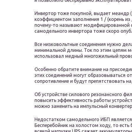
и позволило беспрерывно эксплуатировать
Инвертор тоже покупной, выдает меандр (
коэффициентом заполнения 1 / (корень из
почему-то называют модифицированной с
самодельного инвертора тоже скоро опуб
Все низковольтные соединения нужно де
минимальной длины. Ток по этим цепям мо
использовал медный многожильный пров
Особенно обратите внимание на присоеди
этих соединений могут образовываться о
сопротивление и будут препятствовать н
Об устройстве силового резонансного фил
повысить эффективность работы устройс
можно заменить на импульсный конвертер
Недостатком самодельного ИБП является н
Бесперебойник на холостом ходу, то есть б
всякой нагрузки UPS сажает аккумуляторы 