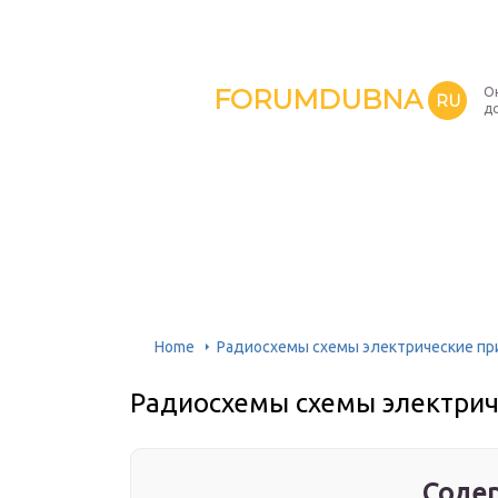
FORUMDUBNA
О
RU
д
Home
Радиосхемы схемы электрические п
Радиосхемы схемы электри
Содер