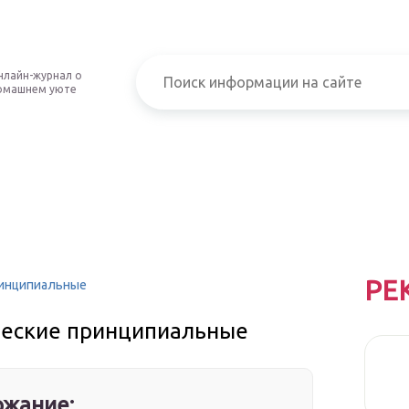
нлайн-журнал о
омашнем уюте
РЕ
ринципиальные
ческие принципиальные
жание: