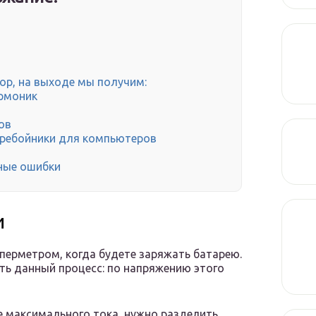
ор, на выходе мы получим:
армоник
ов
еребойники для компьютеров
ные ошибки
и
перметром, когда будете заряжать батарею.
ь данный процесс: по напряжению этого
е максимального тока, нужно разделить