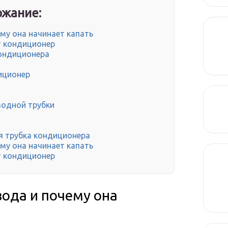
жание:
му она начинает капать
т кондиционер
кондиционера
иционер
водной трубки
я трубка кондиционера
му она начинает капать
т кондиционер
вода и почему она