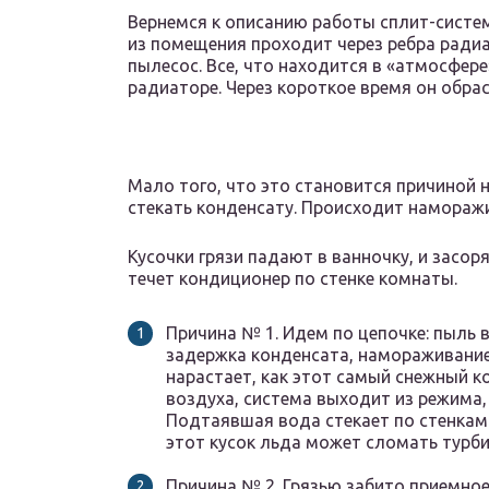
Вернемся к описанию работы сплит-систе
из помещения проходит через ребра радиа
пылесос. Все, что находится в «атмосфере
радиаторе. Через короткое время он обрас
Мало того, что это становится причиной 
стекать конденсату. Происходит наморажив
Кусочки грязи падают в ванночку, и засор
течет кондиционер по стенке комнаты.
Причина № 1. Идем по цепочке: пыль в
задержка конденсата, намораживание
нарастает, как этот самый снежный к
воздуха, система выходит из режима,
Подтаявшая вода стекает по стенкам к
этот кусок льда может сломать турби
Причина № 2. Грязью забито приемное