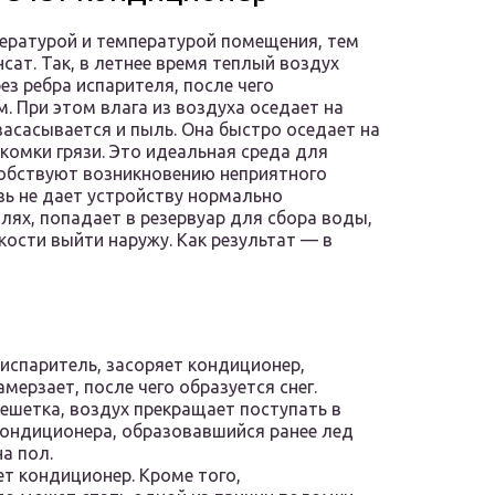
ературой и температурой помещения, тем
сат. Так, в летнее время теплый воздух
з ребра испарителя, после чего
 При этом влага из воздуха оседает на
засасывается и пыль. Она быстро оседает на
комки грязи. Это идеальная среда для
обствуют возникновению неприятного
зь не дает устройству нормально
лях, попадает в резервуар для сбора воды,
кости выйти наружу. Как результат — в
 испаритель, засоряет кондиционер,
мерзает, после чего образуется снег.
ешетка, воздух прекращает поступать в
кондиционера, образовавшийся ранее лед
а пол.
ет кондиционер. Кроме того,