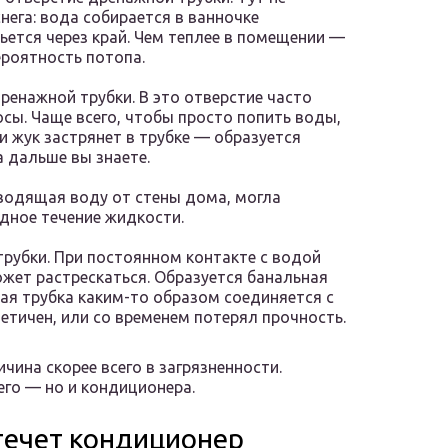
ега: вода собирается в ванночке
ьется через край. Чем теплее в помещении —
ероятность потопа.
ренажной трубки. В это отверстие часто
осы. Чаще всего, чтобы просто попить воды,
и жук застрянет в трубке — образуется
а дальше вы знаете.
тводящая воду от стены дома, могла
одное течение жидкости.
рубки. При постоянном контакте с водой
ожет растрескаться. Образуется банальная
ная трубка каким-то образом соединяется с
етичен, или со временем потерял прочность.
чина скорее всего в загрязненности.
его — но и кондиционера.
течет кондиционер