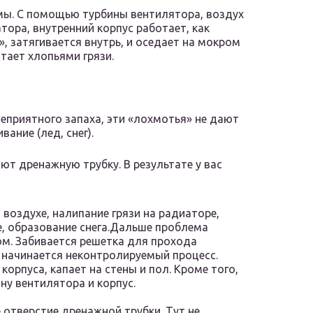
мы. С помощью турбины вентилятора, воздух
тора, внутренний корпус работает, как
», затягивается внутрь, и оседает на мокром
тает хлопьями грязи.
неприятного запаха, эти «лохмотья» не дают
ание (лед, снег).
яют дренажную трубку. В результате у вас
 воздухе, налипание грязи на радиаторе,
, образование снега.Дальше проблема
ом. Забивается решетка для прохода
 начинается неконтролируемый процесс.
орпуса, капает на стены и пол. Кроме того,
ну вентилятора и корпус.
 отверстие дренажной трубки. Тут не