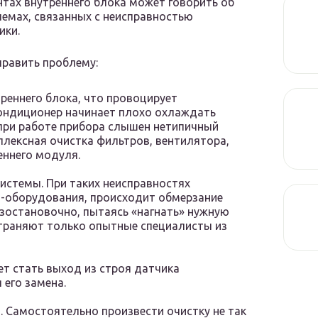
нтах внутреннего блока может говорить об
лемах, связанных с неисправностью
ики.
править проблему:
реннего блока, что провоцирует
Кондиционер начинает плохо охлаждать
 при работе прибора слышен нетипичный
плексная очистка фильтров, вентилятора,
еннего модуля.
системы. При таких неисправностях
т-оборудования, происходит обмерзание
езостановочно, пытаясь «нагнать» нужную
страняют только опытные специалисты из
т стать выход из строя датчика
 его замена.
. Самостоятельно произвести очистку не так