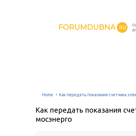
FORUMDUBNA
О
RU
д
Home
Как передать показания счетчика эл
Как передать показания сче
мосэнерго