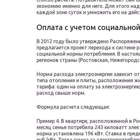
экономию именно для него. Для этого над
каждой зоне суток и умножить его на дей
Оплата с учетом социально
В 2012 году было утверждено Распоряжен
предлагается проект перехода к системе 
социальной нормы потребления. В настоящ
регионов страны (Ростовская, Нижегородск
Норма расхода электроэнергии зависит о
типа отопления и плиты, расположения жил
тарифа: один на оплату за электроэнергию
расход свыше норм.
Формула расчета следующая:
Пример 4. В квартире, расположенной в Ро
месяц семья потребила 243 киловатт элек
норма установлена 196 кВт. Ставка в преде
руб./кВт. Тогда сумма за электропотребле