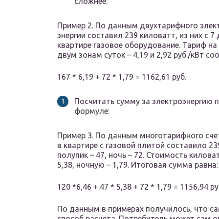
сложнее:
Пример 2. По данным двухтарифного элект
энергии составил 239 киловатт, из них с 7 д
квартире газовое оборудование. Тариф н
двум зонам суток – 4,19 и 2,92 руб./кВт с
167 * 6,19 + 72 * 1,79 = 1162,61 руб.
Посчитать сумму за электроэнергию 
формуле:
Пример 3. По данным многотарифного счет
в квартире с газовой плитой составило 239
полупик – 47, ночь – 72. Стоимость киловат
5,38, ночную – 1,79. Итоговая сумма равна:
120 *6,46 + 47 * 5,38 + 72 * 1,79 = 1156,94 ру
По данным в примерах получилось, что 
способ расчета. Потребитель может сам о