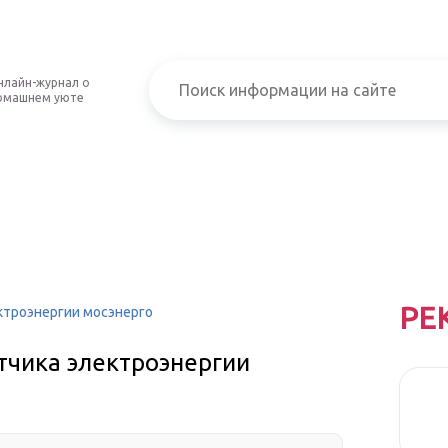
нлайн-журнал о
омашнем уюте
РЕ
ектроэнергии мосэнерго
тчика электроэнергии