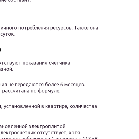
ичного потребления ресурсов. Также она
суток.
а
утствуют показания счетчика
азной.
ния не передаются более 6 месяцев.
 рассчитана по формуле:
, установленной в квартире, количества
тановленной электроплитой
Электросчетчик отсутствует, хотя
тив потребления на 1 человека – 117 кВт.