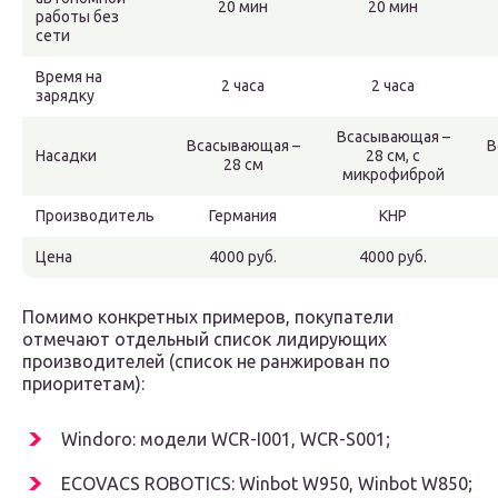
20 мин
20 мин
работы без
сети
Время на
2 часа
2 часа
зарядку
Всасывающая –
Всасывающая –
В
Насадки
28 см, с
28 см
микрофиброй
Производитель
Германия
КНР
Цена
4000 руб.
4000 руб.
Помимо конкретных примеров, покупатели
отмечают отдельный список лидирующих
производителей (список не ранжирован по
приоритетам):
Windoro: модели WCR-I001, WCR-S001;
ECOVACS ROBOTICS: Winbot W950, Winbot W850;