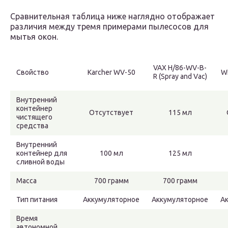
Сравнительная таблица ниже наглядно отображает
различия между тремя примерами пылесосов для
мытья окон.
VAX H/86-WV-B-
Свойство
Karcher WV-50
W
R (Spray and Vac)
Внутренний
контейнер
Отсутствует
115 мл
чистящего
средства
Внутренний
контейнер для
100 мл
125 мл
сливной воды
Масса
700 грамм
700 грамм
Тип питания
Аккумуляторное
Аккумуляторное
А
Время
автономной