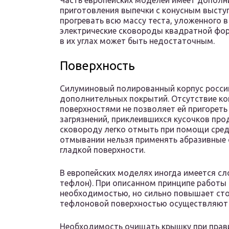
Часть европейских моделей имеет дополн
приготовления выпечки с конусным высту
прогревать всю массу теста, уложенного 
электрические сковороды квадратной форм
в их углах может быть недостаточным.
Поверхность
Силуминовый полированный корпус россий
дополнительных покрытий. Отсутствие к
поверхностями не позволяет ей пригореть 
загрязнений, приклеившихся кусочков проду
сковороду легко отмыть при помощи средс
отмывании нельзя применять абразивные 
гладкой поверхности.
В европейских моделях иногда имеется сл
тефлон). При описанном принципе работы 
необходимостью, но сильно повышает сто
тефлоновой поверхностью осуществляют 
Необходимость очищать крышку при прави