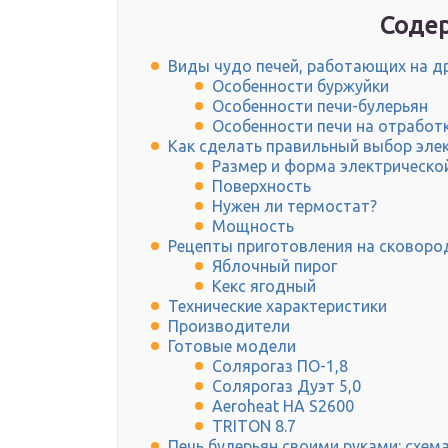
Содер
Виды чудо печей, работающих на д
Особенности буржуйки
Особенности печи-булерьян
Особенности печи на отработ
Как сделать правильный выбор эл
Размер и форма электрическо
Поверхность
Нужен ли термостат?
Мощность
Рецепты приготовления на сковород
Яблочный пирог
Кекс ягодный
Технические характеристики
Производители
Готовые модели
Солярогаз ПО-1,8
Солярогаз Дуэт 5,0
Aeroheat HA S2600
TRITON 8.7
Печь булерьян своими руками: схема