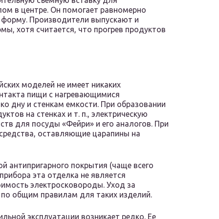
ительную съемную вставку для
пом в центре. Он помогает равномерно
в форму. Производители выпускают и
ы, хотя считается, что прогрев продуктов
ских моделей не имеет никаких
онтакта пищи с нагревающимися
ко дну и стенкам емкости. При образовании
ктов на стенках и т. п., электрическую
тв для посуды «Фейри» и его аналогов. При
средства, оставляющие царапины на
ой антипригарного покрытия (чаще всего
прибора эта отделка не является
имость электросковороды. Уход за
по общим правилам для таких изделий.
льной эксплуатации возникает редко. Ее