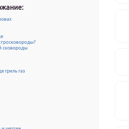
жание:
ровах
ке
ектросковороды?
й сковороды
е гриль газ
 и чертеж