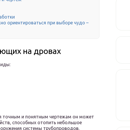
работки
но ориентироваться при выборе чудо –
ающих на дровах
виды:
аря точным и понятным чертежам он может
йств, способных отопить небольшое
ооружения системы трубопроводов.