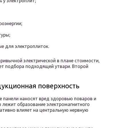
 у электроплит;
роэнергии;
туры;
ые для электроплиток.
привычной электрической в плане стоимости,
ует подбора подходящей утвари. Второй
дукционная поверхность
е панели наносят вред здоровью поваров и
ы лежит образование электромагнитного
егативно влияет на центральную нервную