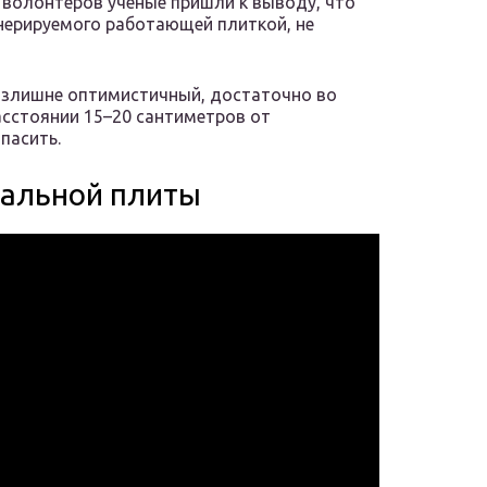
 волонтеров ученые пришли к выводу, что
нерируемого работающей плиткой, не
 излишне оптимистичный, достаточно во
асстоянии 15–20 сантиметров от
пасить.
мальной плиты