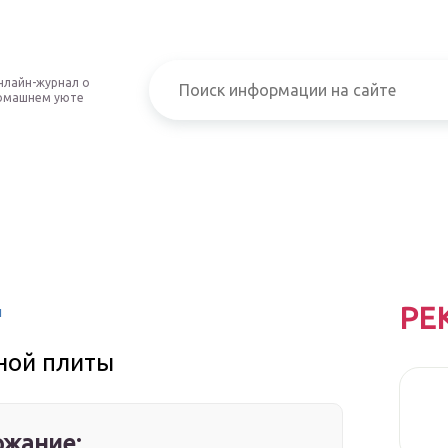
нлайн-журнал о
омашнем уюте
РЕ
ы
ной плиты
жание: