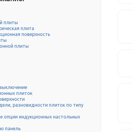
й плиты
рическая плита
кционная поверхность
иты
ионной плиты
 выключение
ионных плиток
оверхности
ели, разновидности плиток по типу
е опции индукционных настольных
ю панель