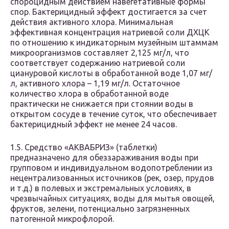
спороцидным действием навегетативные формы
спор. Бактерицидный эффект достигается за счет
действия активного хлора. Минимальная
эффективная концентрация натриевой соли ДХЦК
по отношению к индикаторным музейным штаммам
микроорганизмов составляет 2,125 мг/л, что
соответствует содержанию натриевой соли
циануровой кислоты в обработанной воде 1,07 мг/
л, активного хлора – 1,19 мг/л. Остаточное
количество хлора в обработанной воде
практически не снижается при стоянии воды в
открытом сосуде в течение суток, что обеспечивает
бактерицидный эффект не менее 24 часов.
1.5. Средство «АКВАБРИЗ» (таблетки)
предназначено для обеззараживания воды при
групповом и индивидуальном водопотреблении из
нецентрализованных источников (рек, озер, прудов
и т.д.) в полевых и экстремальных условиях, в
чрезвычайных ситуациях, воды для мытья овощей,
фруктов, зелени, потенциально загрязненных
патогенной микрофлорой.