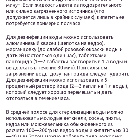
минут. Если жидкость взята из подозрительного
или сильно загрязненного источника (что
допускается лишь в крайних случаях), кипетить ее
потребуется примерно полчаса.
Для дезинфекции воды можно использовать
алюминиевый квасец (щепотка на ведро),
марганцовку (до слабой розовой окраски воды и
дать ей настояться один час), таблетками
пантоцида (1—2 таблетки растворить в 1 л воды и
выдержать в течение 30 мин). При сильном
загрязнении воды дозу пантоцида следует удвоить.
Для дезинфекции можно использовать и 5-
процентный раствор йода (2—3 капли на 1 л воды),
который следует хорошо перемешать и дать
отстояться в течение часа.
В средней полосе для стерилизации воды можно
использовать молодые ветки ели, сосны, пихты,
кедра или можжевельника обыкновенного из
расчета 100—200гр на ведро воды и кипятить их 30
—40 мин. Затем можно добавить туда несколько