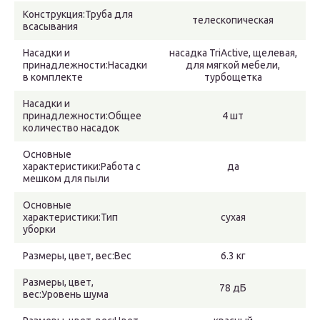
Конструкция:Труба для
телескопическая
всасывания
Насадки и
насадка TriActive, щелевая,
принадлежности:Насадки
для мягкой мебели,
в комплекте
турбощетка
Насадки и
принадлежности:Общее
4 шт
количество насадок
Основные
характеристики:Работа с
да
мешком для пыли
Основные
характеристики:Тип
сухая
уборки
Размеры, цвет, вес:Вес
6.3 кг
Размеры, цвет,
78 дБ
вес:Уровень шума