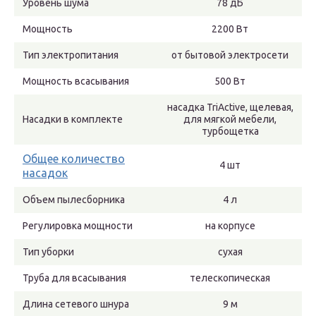
Уровень шума
78 дБ
Мощность
2200 Вт
Тип электропитания
от бытовой электросети
Мощность всасывания
500 Вт
насадка TriActive, щелевая,
Насадки в комплекте
для мягкой мебели,
турбощетка
Общее количество
4 шт
насадок
Объем пылесборника
4 л
Регулировка мощности
на корпусе
Тип уборки
сухая
Труба для всасывания
телескопическая
Длина сетевого шнура
9 м