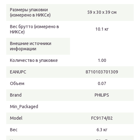
Размеры упаковки
59 x 30 x 39 см
(измерено в НИКСе)
Вес брутто (измерено в
10.1 кг
НИКСе)
Внешние источники
информации
Количество в упаковке
1.00
EANUPC
8710103701309
Объем
0.07
Brand
PHILIPS
Min_Packaged
Model
FC9174/02
Вес
6.3 кг