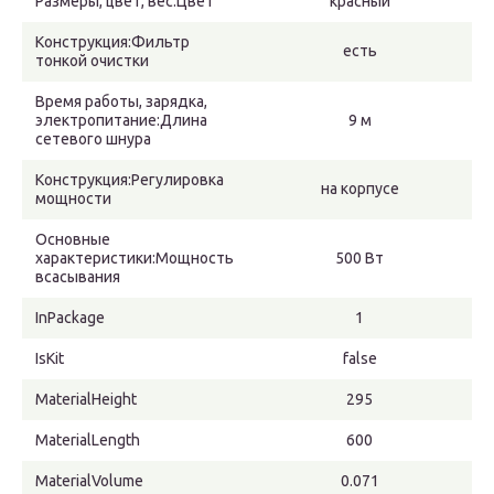
Размеры, цвет, вес:Цвет
красный
Конструкция:Фильтр
есть
тонкой очистки
Время работы, зарядка,
электропитание:Длина
9 м
сетевого шнура
Конструкция:Регулировка
на корпусе
мощности
Основные
характеристики:Мощность
500 Вт
всасывания
InPackage
1
IsKit
false
MaterialHeight
295
MaterialLength
600
MaterialVolume
0.071