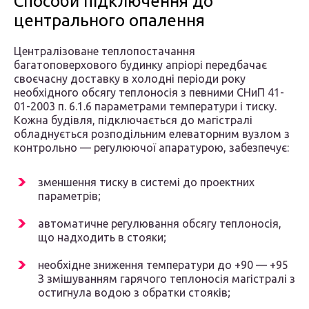
Способи підключення до
центрального опалення
Централізоване теплопостачання
багатоповерхового будинку апріорі передбачає
своєчасну доставку в холодні періоди року
необхідного обсягу теплоносія з певними СНиП 41-
01-2003 п. 6.1.6 параметрами температури і тиску.
Кожна будівля, підключається до магістралі
обладнується розподільним елеваторним вузлом з
контрольно — регулюючої апаратурою, забезпечує:
зменшення тиску в системі до проектних
параметрів;
автоматичне регулювання обсягу теплоносія,
що надходить в стояки;
необхідне зниження температури до +90 — +95
З змішуванням гарячого теплоносія магістралі з
остигнула водою з обратки стояків;