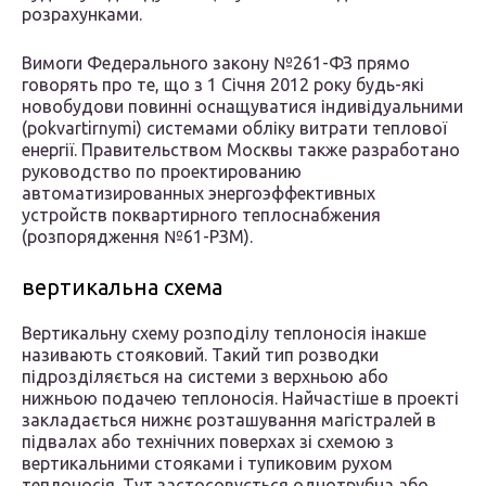
розрахунками.
Вимоги Федерального закону №261-ФЗ прямо
говорять про те, що з 1 Січня 2012 року будь-які
новобудови повинні оснащуватися індивідуальними
(pokvartirnymi) системами обліку витрати теплової
енергії. Правительством Москвы также разработано
руководство по проектированию
автоматизированных энергоэффективных
устройств поквартирного теплоснабжения
(розпорядження №61-РЗМ).
вертикальна схема
Вертикальну схему розподілу теплоносія інакше
називають стояковий. Такий тип розводки
підрозділяється на системи з верхньою або
нижньою подачею теплоносія. Найчастіше в проекті
закладається нижнє розташування магістралей в
підвалах або технічних поверхах зі схемою з
вертикальними стояками і тупиковим рухом
теплоносія. Тут застосовується однотрубна або