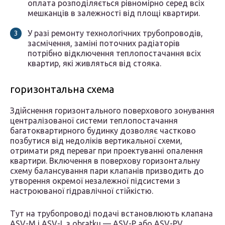
оплата розподіляється рівномірно серед всіх
мешканців в залежності від площі квартири.
У разі ремонту технологічних трубопроводів,
засмічення, заміні поточних радіаторів
потрібно відключення теплопостачання всіх
квартир, які живляться від стояка.
горизонтальна схема
Здійснення горизонтального поверхового зонування
централізованої системи теплопостачання
багатоквартирного будинку дозволяє частково
позбутися від недоліків вертикальної схеми,
отримати ряд переваг при проектуванні опалення
квартири. Включення в поверхову горизонтальну
схему балансування пари клапанів призводить до
утворення окремої незалежної підсистеми з
настроюваної гідравлічної стійкістю.
Тут на трубопроводі подачі встановлюють клапана
ASV-M і ASV-I, з obratku — ASV-P або ASV-PV.