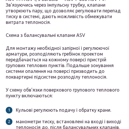
Зв’язуючись через імпульсну трубку, клапани
утворюють пару, що дозволяє регулювати перепад
тиску в системі, дають можливість обмежувати
витрата теплоносія.
Схема з балансувальні клапани ASV
Для монтажу необхідної запірної і регулюючої
арматури, розподіляють гребінок проектом
передбачається на кожному поверсі пристрій
групових теплових пунктів. Подальше зонування
системи опалення на поверсі призводить до
поквартирні підсистем розподілу теплоносія.
У схему обв’язки поверхового групового теплового
пункту включаються:
Кульові регулюють подачу і обратку крани.
манометри тиску, встановлені на вході і виході
теплоносія до, після балансувальних клапанів.