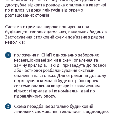
двотрубна відкрита розводка опалення в квартирі
по підлозі уздовж плінтусів від окремо
розташованих стояків.
Система отримала широке поширення при
будівництві типових цегельних, панельних будинків.
Застосування стояковий схеми пов’язане з рядом
недоліків:
положення п. СНиП однозначно забороняє
несанкціоновані зміни в схемі опалення та
заміну приладів. Такі дії призведуть до повної
або часткової розбалансування системи
опалення на стояках. Для отримання дозволу
від керуючої компанії буде потрібно проект
системи опалення квартири із зазначенням
кількості приладів і їх номінальні дані по
гідравлічному опору.
Схема передбачає загально будинковий
лічильник споживання теплоносія і, відповідно,