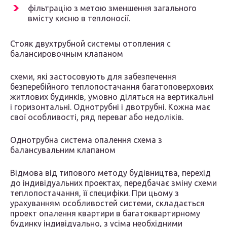
фільтрацію з метою зменшення загального
вмісту кисню в теплоносії.
Стояк двухтрубной системы отопления с
балансировочным клапаном
схеми, які застосовують для забезпечення
безперебійного теплопостачання багатоповерхових
житлових будинків, умовно діляться на вертикальні
і горизонтальні. Однотрубні і двотрубні. Кожна має
свої особливості, ряд переваг або недоліків.
Однотрубна система опалення схема з
балансувальним клапаном
Відмова від типового методу будівництва, перехід
до індивідуальних проектах, передбачає зміну схеми
теплопостачання, її специфіки. При цьому з
урахуванням особливостей системи, складається
проект опалення квартири в багатоквартирному
будинку індивідуально, з усіма необхідними