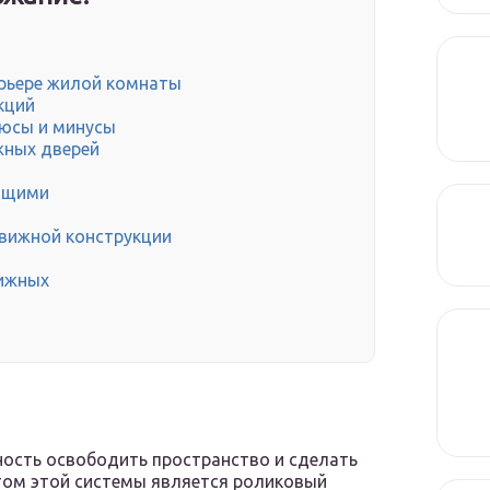
рьере жилой комнаты
кций
юсы и минусы
жных дверей
ющими
движной конструкции
вижных
ность освободить пространство и сделать
том этой системы является роликовый