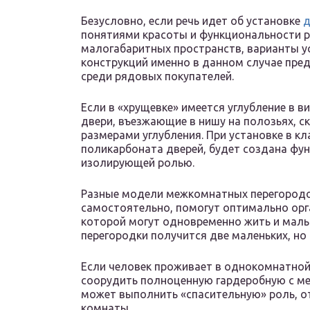
Безусловно, если речь идет об установке
д
понятиями красоты и функциональности р
малогабаритных пространств, варианты 
конструкций именно в данном случае пр
среди рядовых покупателей.
Если в «хрущевке» имеется углубление в 
двери, въезжающие в нишу на полозьях, с
размерами углубления. При установке в к
поликарбоната дверей, будет создана фун
изолирующей ролью.
Разные модели межкомнатных перегородок
самостоятельно, помогут оптимально орг
которой могут одновременно жить и маль
перегородки получится две маленьких, но
Если человек проживает в однокомнатной
соорудить полноценную гардеробную с ме
может выполнить «спасительную» роль, о
комнаты.