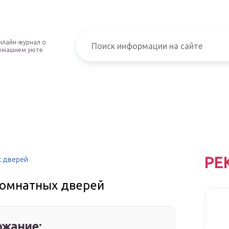
нлайн-журнал о
омашнем уюте
РЕ
х дверей
комнатных дверей
жание: