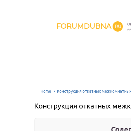
FORUMDUBNA
О
RU
д
Home
Конструкция откатных межкомнатны
Конструкция откатных меж
Содер