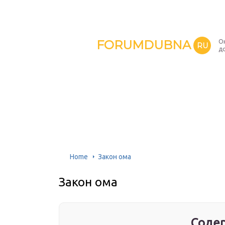
FORUMDUBNA
О
RU
д
Home
Закон ома
Закон ома
Содер