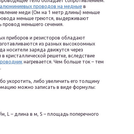
е проводящее тело обладает сопротивлением.
алюминиевых проводов на медные
в
ивление меди (Ом на 1 метр длины) меньше
ровода меньше греются, выдерживают
 провод меньшего сечения.
ых приборов и резисторов обладают
изготавливаются из разных высокоомных
гда носители заряда движутся через
 в кристаллической решетке, вследствие
проводник
нагревается. Чем больше ток – тем
.
бо укоротить, либо увеличить его толщину
ормацию можно записать в виде формулы:
м, L – длина в м, S – площадь поперечного