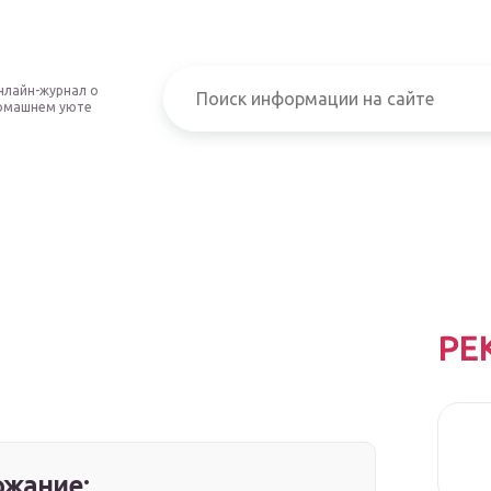
нлайн-журнал о
омашнем уюте
РЕ
жание: