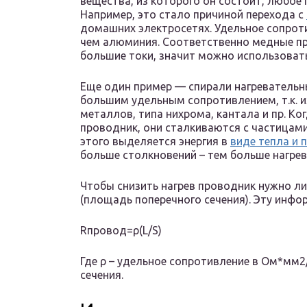
вещества, из которого он состоит, любо
Например, это стало причиной перехода с
домашних электросетях. Удельное сопрот
чем алюминия. Соответственно медные п
большие токи, значит можно использовать
Еще один пример — спирали нагревательн
большим удельным сопротивлением, т.к. 
металлов, типа нихрома, кантала и пр. Ко
проводник, они сталкиваются с частицами
этого выделяется энергия в
виде тепла и 
больше столкновений – тем больше нагрев
Чтобы снизить нагрев проводник нужно ли
(площадь поперечного сечения). Эту инф
R
провод
=ρ(L/S)
Где ρ – удельное сопротивление в Ом*мм2/
сечения.