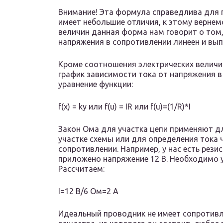
Внимание! Эта формула справедлива для п
имеет небольшие отличия, к этому вернем
величин данная форма нам говорит о том,
напряжения в сопротивлении линеен и вып
Кроме соотношения электрических величи
график зависимости тока от напряжения в
уравнение функции:
f(x) = ky или f(u) = IR или f(u)=(1/R)*I
Закон Ома для участка цепи применяют д
участке схемы или для определения тока 
сопротивлении. Например, у нас есть рези
приложено напряжение 12 В. Необходимо уз
Рассчитаем:
I=12 В/6 Ом=2 А
Идеальный проводник не имеет сопротивл