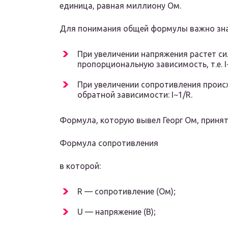
единица, равная миллиону Ом.
Для понимания общей формулы важно зна
При увеличении напряжения растет си
пропорциональную зависимость, т.е. I
При увеличении сопротивления проис
обратной зависимости: I~1/R.
Формула, которую вывел Георг Ом, приня
Формула сопротивления
в которой:
R — сопротивление (Ом);
U — напряжение (В);