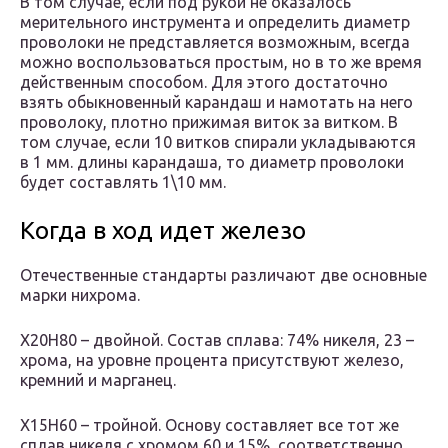
В том случае, если под рукой не оказалось
мерительного инструмента и определить диаметр
проволоки не представляется возможным, всегда
можно воспользоваться простым, но в то же время
действенным способом. Для этого достаточно
взять обыкновенный карандаш и намотать на него
проволоку, плотно прижимая виток за витком. В
том случае, если 10 витков спирали укладываются
в 1 мм. длины карандаша, то диаметр проволоки
будет составлять 1\10 мм.
Когда в ход идет железо
Отечественные стандарты различают две основные
марки нихрома.
Х20Н80 – двойной. Состав сплава: 74% никеля, 23 –
хрома, на уровне процента присутствуют железо,
кремний и марганец.
Х15Н60 – тройной. Основу составляет все тот же
сплав никеля с хромом 60 и 15%, соответственно.