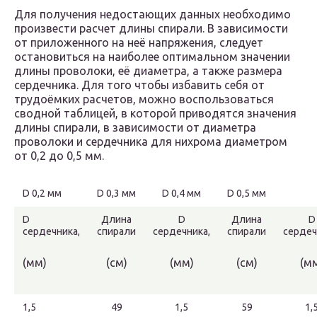
Для получения недостающих данных необходимо
произвести расчет длины спирали. В зависимости
от приложенного на неё напряжения, следует
остановиться на наиболее оптимальном значении
длины проволоки, её диаметра, а также размера
сердечника. Для того чтобы избавить себя от
трудоёмких расчетов, можно воспользоваться
сводной таблицей, в которой приводятся значения
длины спирали, в зависимости от диаметра
проволоки и сердечника для нихрома диаметром
от 0,2 до 0,5 мм.
D 0,2 мм
D 0,3 мм
D 0,4 мм
D 0,5 мм
D
Длина
D
Длина
D
сердечника,
спирали
сердечника,
спирали
сердеч
(мм)
(см)
(мм)
(см)
(м
1,5
49
1,5
59
1,