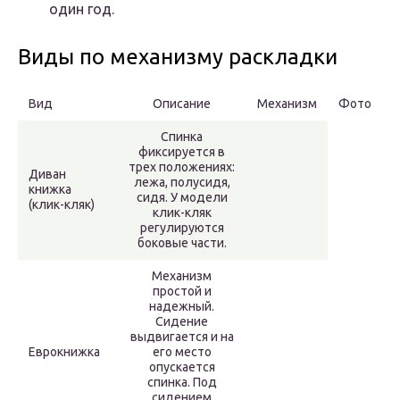
один год.
Виды по механизму раскладки
Вид
Описание
Механизм
Фото
Спинка
фиксируется в
трех положениях:
Диван
лежа, полусидя,
книжка
сидя. У модели
(клик-кляк)
клик-кляк
регулируются
боковые части.
Механизм
простой и
надежный.
Сидение
выдвигается и на
Еврокнижка
его место
опускается
спинка. Под
сидением