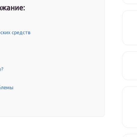
жание:
ских средств
у?
блемы