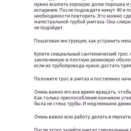
нужно всыпать хорошую долю порошка и у
испарения. После подождите минут 40 и по
необходимости повторить. Это можно сдел
магистральной трубой унитаза. Она слиш
не подойдет.
Пошаговая инструкция, как устранить меха
Купите специальный сантехнический трос.
заключенную в плотную резиновую оболоч
если из трубопровода нужно достать тряпку
Положите трос в унитаз и постепенно нач
Очень важно его все время вращать, чтоб
Как только приспособление кончиком уткне
была не стена трубы. И медленными движ
Очень важно всю работу делать в перчатк
После этого залейте унитаз специальным