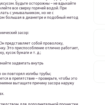
ксусом. Будьте осторожны – не вдыхайте
лейте все сверху горячей водой. При
ать с умывальником, но не с
ком большая в диаметре и подобный метод
нический засор:
 Он представляет собой проволоку,
ку. Это приспособление отлично работает,
, кусок бумаги и т. д.;
инайте задвигать внутрь
ы он повторял изгибы трубы;
тся в препятствие – проверьте, чтобы это
ениями вытащите причину засора наружу
ах.
 средством для дополнительной прочистки.