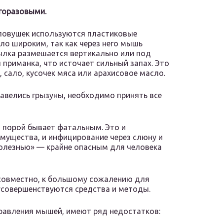
горазовыми.
ловушек используются пластиковые
ло широким, так как через него мышь
тылка размешается вертикально или под
 приманка, что источает сильный запах. Это
 сало, кусочек мяса или арахисовое масло.
авелись грызуны, необходимо принять все
 порой бывает фатальным. Это и
имущества, и инфицирование через слюну и
олезнью» — крайне опасным для человека
 совместно, к большому сожалению для
 усовершенствуются средства и методы.
равления мышей, имеют ряд недостатков: