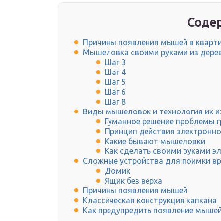
Содер
Причины появления мышей в кварт
Мышеловка своими руками из дере
Шаг 3
Шаг 4
Шаг 5
Шаг 6
Шаг 8
Виды мышеловок и технология их и
Гуманное решение проблемы 
Принцип действия электронн
Какие бывают мышеловки
Как сделать своими руками 
Сложные устройства для поимки в
Домик
Ящик без верха
Причины появления мышей
Классическая конструкция капкана
Как предупредить появление мышей