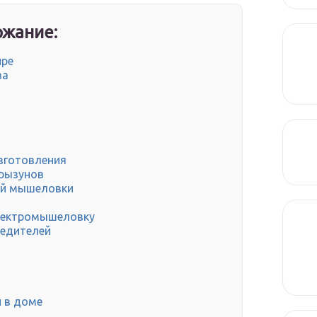
жание:
ире
ва
зготовления
грызунов
ой мышеловки
электромышеловку
редителей
 в доме