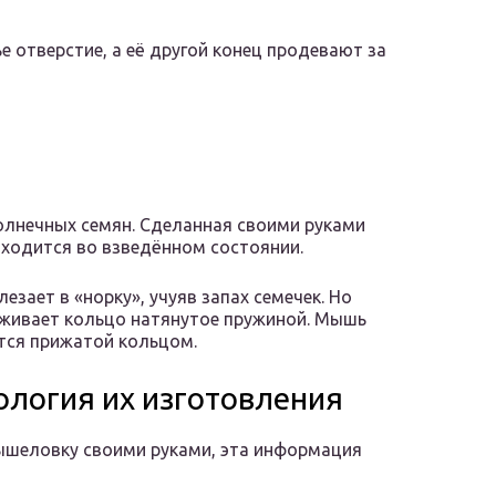
 отверстие, а её другой конец продевают за
олнечных семян. Сделанная своими руками
аходится во взведённом состоянии.
зает в «норку», учуяв запах семечек. Но
рживает кольцо натянутое пружиной. Мышь
ется прижатой кольцом.
логия их изготовления
мышеловку своими руками, эта информация