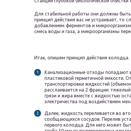
Станции глубокой биологической очистки 
Для стабильной работы они должны быть 
принцип действия вас не устраивает, то с
добавлением ферментов и микроорганизм
смесь воды и газа, а микроорганизмы пер
Итак, опишем принцип действия колодца.
Канализационные отходы попадают в 
пластиковой герметичной емкости. О
транспортировки жидкостей (объемом
расслаивается на 2 фракции: тяжелый 
грязи и жира вместе с жидкостью оста
электричества под воздействием мех
Далее, жидкость переливается во вто
сообщающихся сосудов. Перелив уста
первого колодца. Для него может бы
труба 50 мм из полипропилена или г