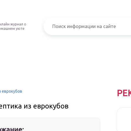
нлайн-журнал о
омашнем уюте
РЕ
з еврокубов
ептика из еврокубов
жание: