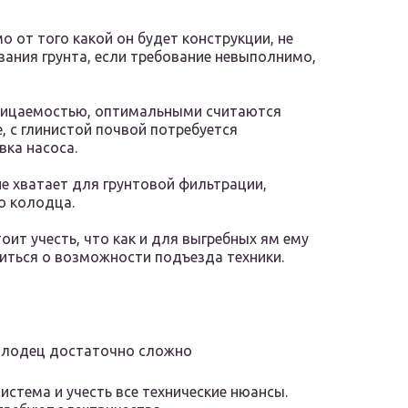
мо от того какой он будет конструкции, не
ания грунта, если требование невыполнимо,
ницаемостью, оптимальными считаются
е, с глинистой почвой потребуется
вка насоса.
не хватает для грунтовой фильтрации,
о колодца.
оит учесть, что как и для выгребных ям ему
иться о возможности подъезда техники.
л
колодец достаточно сложно
истема и учесть все технические нюансы.