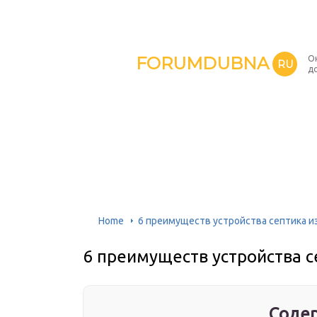
FORUMDUBNA
О
RU
д
Home
6 преимуществ устройства септика и
6 преимуществ устройства с
Содер