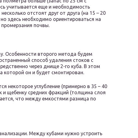
 полметра больше (запас по 25 см с
десь учитывается еще и необходимость
несколько отстоят друг от друга (на 15 – 20
м, но здесь необходимо ориентироваться на
у промерзания почвы.
ву. Особенности второго метода будем
ространенный способ удаления стоков с
средственно через днище 2-го куба. В этом
а которой он и будет смонтирован.
тся некоторое углубление (примерно в 35 – 40
к и щебенку средних фракций (толщина слоя
чается, что между емкостями разница по
канализации. Между кубами нужно устроить