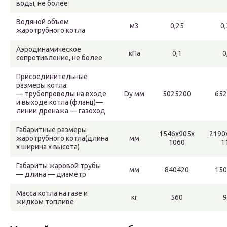
воды, не более
Водяной объем
м3
0,25
0
жаротрубного котла
Аэродинамическое
кПа
0,1
0
сопротивление, не более
Присоединительные
размеры котла:
— трубопроводы на входе
Dу мм
5025200
652
и выходе котла (фланц)—
линии дренажа — газоход
Габаритные размеры
1546х905х
2190
жаротрубного котла(длина
мм
1060
1
х ширина х высота)
Габариты жаровой трубы
мм
840420
150
— длина — диаметр
Масса котла на газе и
кг
560
9
жидком топливе