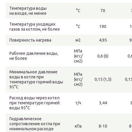
Температура воды
°C
70
на входе, не менее
Температура уходящих
°C
190
1
газов за котлом, не более
Поверхность нагрева
м2
4,95
9
МПа
Рабочее давление воды,
(кгс/
0,6 (6)
0,
не более
см2)
Минимальное давление
МПа
воды в котле при
(кгс/
0,15 (1,5)
0,15
температуре горячей воды
см2)
95°С
Расход воды через котел
при температуре горячей
т/ч
3,44
воды 95°С
Гидравлическое
сопротивление котла при
кПа
8-10
8
номинальном расходе