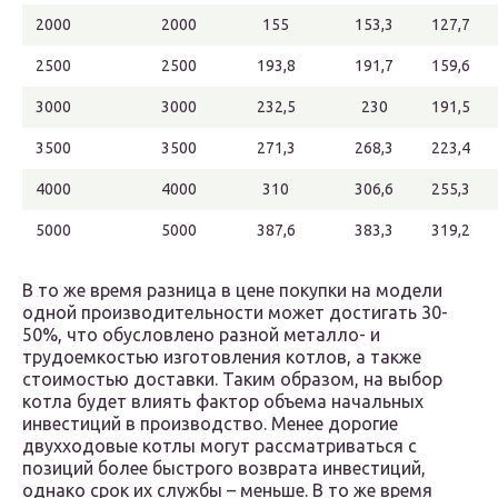
2000
2000
155
153,3
127,7
2500
2500
193,8
191,7
159,6
3000
3000
232,5
230
191,5
3500
3500
271,3
268,3
223,4
4000
4000
310
306,6
255,3
5000
5000
387,6
383,3
319,2
В то же время разница в цене покупки на модели
одной производительности может достигать 30-
50%, что обусловлено разной металло- и
трудоемкостью изготовления котлов, а также
стоимостью доставки. Таким образом, на выбор
котла будет влиять фактор объема начальных
инвестиций в производство. Менее дорогие
двухходовые котлы могут рассматриваться с
позиций более быстрого возврата инвестиций,
однако срок их службы – меньше. В то же время