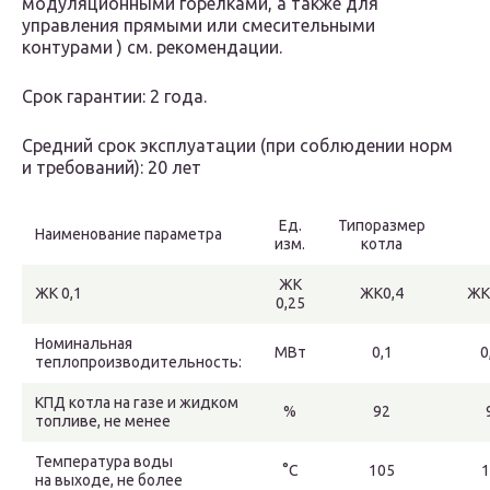
модуляционными горелками, а также для
управления прямыми или смесительными
контурами ) см. рекомендации.
Срок гарантии: 2 года.
Средний срок эксплуатации (при соблюдении норм
и требований): 20 лет
Ед.
Типоразмер
Наименование параметра
изм.
котла
ЖК
ЖК 0,1
ЖК0,4
ЖК
0,25
Номинальная
МВт
0,1
0
теплопроизводительность:
КПД котла на газе и жидком
%
92
топливе, не менее
Температура воды
°C
105
1
на выходе, не более