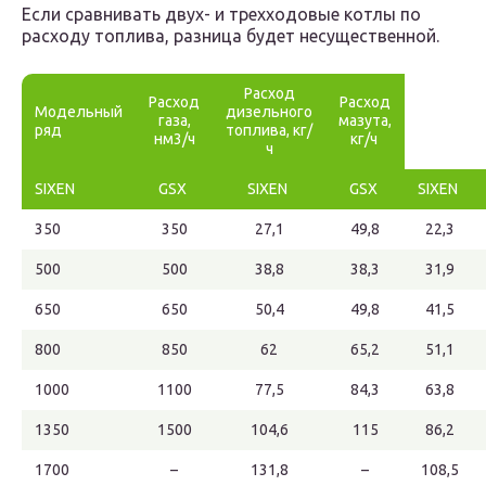
Если сравнивать двух- и трехходовые котлы по
расходу топлива, разница будет несущественной.
Расход
Расход
Расход
Модельный
дизельного
газа,
мазута,
ряд
топлива, кг/
нм3/ч
кг/ч
ч
SIXEN
GSX
SIXEN
GSX
SIXEN
350
350
27,1
49,8
22,3
500
500
38,8
38,3
31,9
650
650
50,4
49,8
41,5
800
850
62
65,2
51,1
1000
1100
77,5
84,3
63,8
1350
1500
104,6
115
86,2
1700
–
131,8
–
108,5