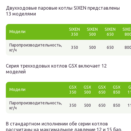
Двухходовые паровые котлы SIXEN представлены
13 моделями
SIXEN
SIXEN
SIXEN
SIX
Модели
350
500
650
80
Паропроизводительность,
350
500
650
80
кг/ч
Серия трехходовых котлов GSX включает 12
моделей
GSX
GSX
GSX
GSX
G
Модели
350
500
650
850
1
Паропроизводительность,
350
500
650
850
1
кг/ч
В стандартном исполнении обе серии котлов
рассчитаны на максимальное давление 12 и 15 бар.