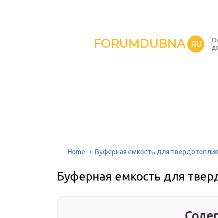
FORUMDUBNA
О
RU
д
Home
Буферная емкость для твердотоплив
Буферная емкость для твер
Содер