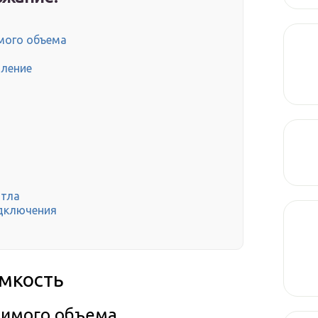
мого объема
ление
отла
одключения
мкость
димого объема