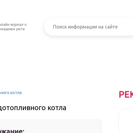
нлайн-журнал о
омашнем уюте
РЕ
ного котла
дотопливного котла
жание: