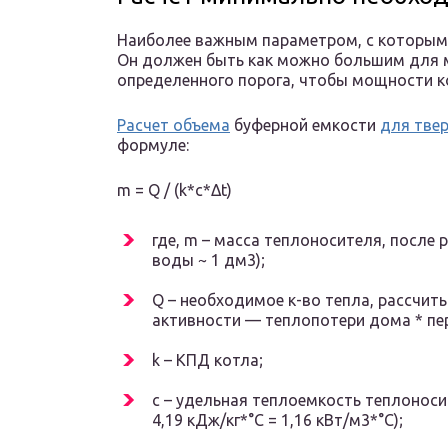
Наиболее важным параметром, с которым 
Он должен быть как можно большим для 
определенного порога, чтобы мощности ко
Расчет объема
буферной емкости
для тве
формуле:
m = Q / (k*c*Δt)
где, m – масса теплоносителя, после р
воды ~ 1 дм3);
Q – необходимое к-во тепла, рассчиты
активности — теплопотери дома * пе
k – КПД котла;
c – удельная теплоемкость теплоноси
4,19 кДж/кг*°C = 1,16 кВт/м3*°С);