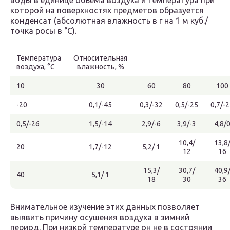
воды в единице объема воздуха и температура при
которой на поверхностях предметов образуется
конденсат (абсолютная влажность в г на 1 м куб./
точка росы в °С).
Температура
Относительная
воздуха, °С
влажность, %
10
30
60
80
100
-20
0,1/-45
0,3/-32
0,5/-25
0,7/-
0,5/-26
1,5/-14
2,9/-6
3,9/-3
4,8/
10,4/
13,8
20
1,7/-12
5,2/ 1
12
16
15,3/
30,7/
40,9
40
5,1/ 1
18
30
36
Внимательное изучение этих данных позволяет
выявить причину осушения воздуха в зимний
период. При низкой температуре он не в состоянии