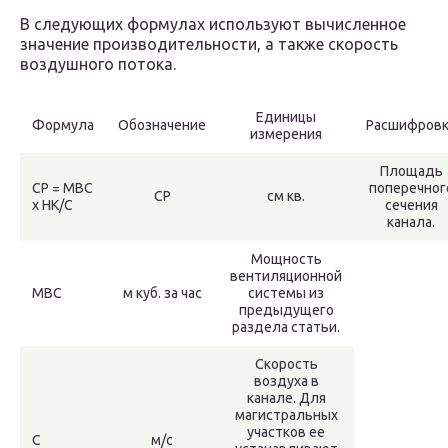
В следующих формулах используют вычисленное
значение производительности, а также скорость
воздушного потока.
Единицы
Формула
Обозначение
Расшифровк
измерения
Площадь
СР = МВС
поперечног
СР
см кв.
х НК/С
сечения
канала.
Мощность
вентиляционной
МВС
м куб. за час
системы из
предыдущего
раздела статьи.
Скорость
воздуха в
канале. Для
магистральных
участков ее
С
м/с