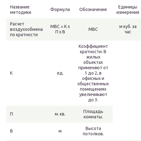
Название
Единицы
Формула
Обозначение
методики
измерения
Расчет
МВС = К х
м куб. за
воздухообмена
МВС
П х В
час
по кратности
Коэффициент
кратности. В
жилых
объектах
применяют от
К
ед.
1 до 2, в
офисных и
общественных
помещениях
увеличивают
до 3.
Площадь
П
м. кв.
комнаты.
Высота
В
м
потолков.