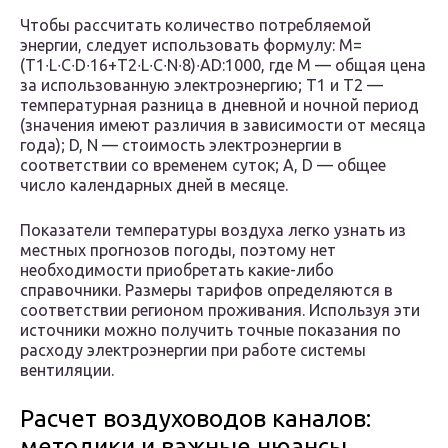
Чтобы рассчитать количество потребляемой
энергии, следует использовать формулу: M=
(T1∙L∙C∙D∙16+T2∙L∙C∙N∙8)∙AD:1000, где М — общая цена
за использованную электроэнергию; Т1 и Т2 —
температурная разница в дневной и ночной период
(значения имеют различия в зависимости от месяца
года); D, N — стоимость электроэнергии в
соответствии со временем суток; A, D — общее
число календарных дней в месяце.
Показатели температуры воздуха легко узнать из
местных прогнозов погоды, поэтому нет
необходимости приобретать какие-либо
справочники. Размеры тарифов определяются в
соответствии регионом проживания. Используя эти
источники можно получить точные показания по
расходу электроэнергии при работе системы
вентиляции.
Расчет воздуховодов каналов:
методики и важные нюансы