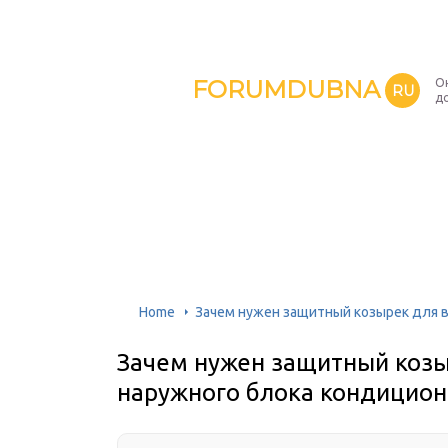
FORUMDUBNA
О
RU
д
Home
Зачем нужен защитный козырек для 
Зачем нужен защитный козы
наружного блока кондицио