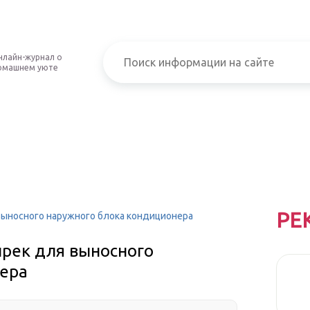
нлайн-журнал о
омашнем уюте
РЕ
выносного наружного блока кондиционера
рек для выносного
нера