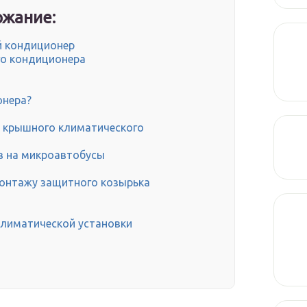
жание:
й кондиционер
о кондиционера
онера?
 крышного климатического
в на микроавтобусы
монтажу защитного козырька
климатической установки