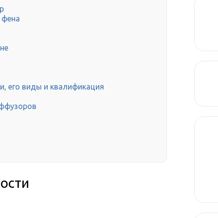
р
 фена
не
и, его виды и квалификация
иффузоров
ости