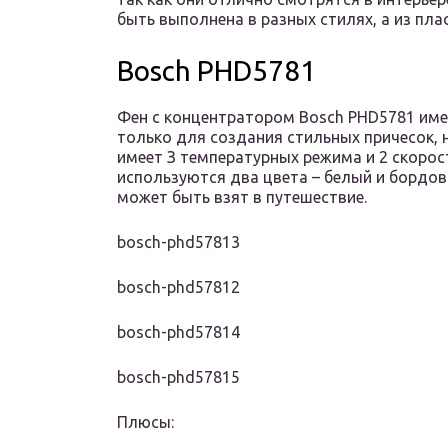
быть выполнена в разных стилях, а из пл
Bosch PHD5781
Фен с концентратором Bosch PHD5781 име
только для создания стильных причесок, 
имеет З температурных режима и 2 скорос
используются два цвета – белый и бордов
может быть взят в путешествие.
bosch-phd57813
bosch-phd57812
bosch-phd57814
bosch-phd57815
Плюсы: