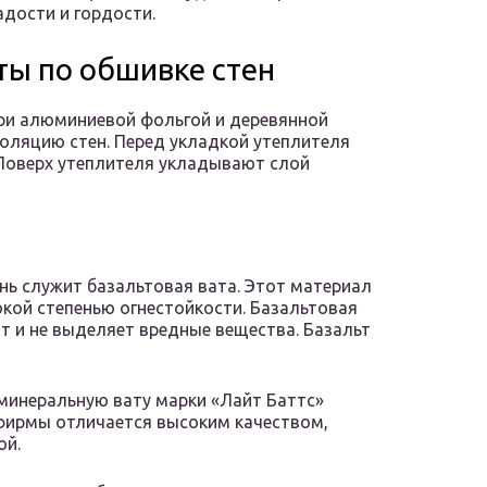
адости и гордости.
ы по обшивке стен
три алюминиевой фольгой и деревянной
оляцию стен. Перед укладкой утеплителя
Поверх утеплителя укладывают слой
ь служит базальтовая вата. Этот материал
кой степенью огнестойкости. Базальтовая
рит и не выделяет вредные вещества. Базальт
минеральную вату марки «Лайт Баттс»
фирмы отличается высоким качеством,
ой.