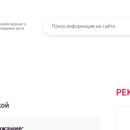
нлайн-журнал о
омашнем уюте
РЕ
кой
жание: