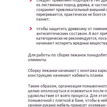
следует правильно подобрать тип др
из лиственных пород дерева, в частн
сохраняет привлекательный внешний в
перегревается, практически не боится 
пахнет;
чтобы защитить древесину от гниения 
антисептическим составом. А вот при
категорически не рекомендуется, пос
начинают испарять вредные вещества
Для работы по сборке лежанок понадобятс
элементы.
Сборку лежанки начинают с монтажа карка
конструкцию начинают набивать планки.
Таким образом, организация помывочного 
целью ополоснуться и освежиться после п
удовольствие от всего процесса. Для это
помывочной с плиткой в бане, чтобы в не
своими руками мебель принесет хозяевам 