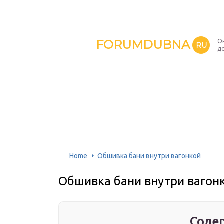
FORUMDUBNA
О
RU
д
Home
Обшивка бани внутри вагонкой
Обшивка бани внутри вагон
Содер