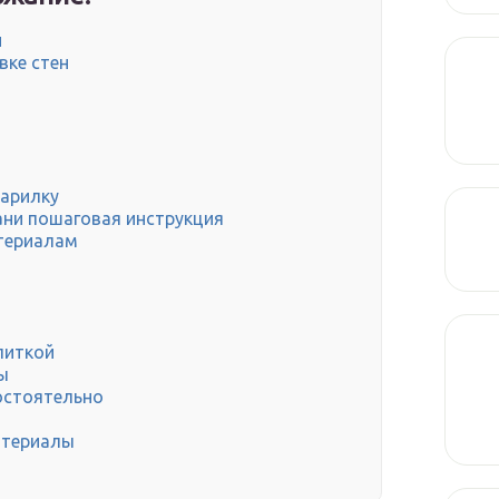
и
вке стен
парилку
ани пошаговая инструкция
териалам
и
литкой
ы
остоятельно
атериалы