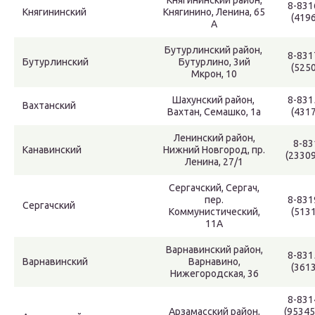
Княгининский район,
8-831
Княгининский
Княгинино, Ленина, 65
(4196
А
Бутурлинский район,
8-831
Бутурлинский
Бутурлино, 3ий
(5250
Мкрон, 10
Шахунский район,
8-831
Вахтанский
Вахтан, Семашко, 1а
(4317
Ленинский район,
8-83
Канавинский
Нижний Новгород, пр.
(2330
Ленина, 27/1
Сергачский, Сергач,
пер.
8-831
Сергачский
Коммунистический,
(5131
11А
Варнавинский район,
8-831
Варнавинский
Варнавино,
(3613
Нижегородская, 36
8-831
Арзамасский район,
(95345)