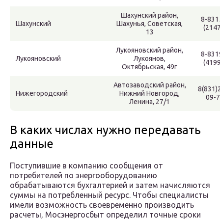
Шахунский район,
8-831
Шахунский
Шахунья, Советская,
(2147
13
Лукояновский район,
8-831
Лукояновский
Лукоянов,
(4199
Октябрьская, 49г
Автозаводский район,
8(831)
Нижегородский
Нижний Новгород,
09-
Ленина, 27/1
В каких числах нужно передавать
данные
Поступившие в компанию сообщения от
потребителей по энергооборудованию
обрабатываются бухгалтерией и затем начисляются
суммы на потребленный ресурс. Чтобы специалисты
имели возможность своевременно производить
расчеты, Мосэнергосбыт определил точные сроки