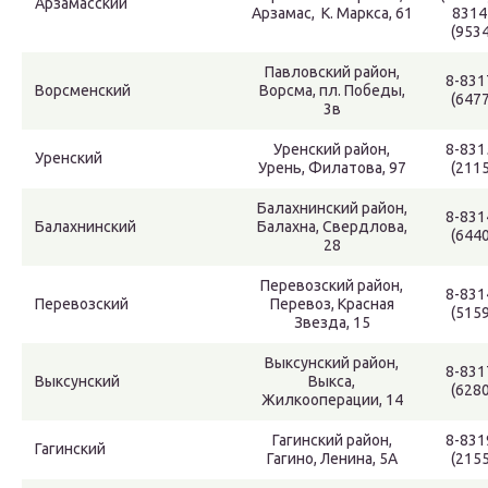
Арзамасский
Арзамас, К. Маркса, 61
8314
(9534
Павловский район,
8-831
Ворсменский
Ворсма, пл. Победы,
(6477
3в
Уренский район,
8-831
Уренский
Урень, Филатова, 97
(2115
Балахнинский район,
8-831
Балахнинский
Балахна, Свердлова,
(6440
28
Перевозский район,
8-831
Перевозский
Перевоз, Красная
(5159
Звезда, 15
Выксунский район,
8-831
Выксунский
Выкса,
(6280
Жилкооперации, 14
Гагинский район,
8-831
Гагинский
Гагино, Ленина, 5А
(2155