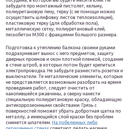
посудина, в которой вы будете месить клей. Не
забудьте про монтажный пистолет, кельму,
полиуретановую пену, терку (с ее помощи можно
осуществить шлифовку листов теплоизоляции),
пластиковую терку (для обработки пола),
металлическую сетку, полиуретановый клей,
пескобетон М300 с фракциями большого размера.
Подготовка к утеплению балкона своими руками
подразумевает вынос с него предметов, защиту
дверных проемов и окон плотной пленкой, создание
в стене штроб, в которых потом будет крепиться
электропроводка. Не забудьте разместить розетки и
выключатели. Те металлические элементы, которые
не представляется возможным разобрать на время
проведения работ, следует очистить от
накопившейся ржавчины, а сверху нанести
специальную полиуретановую краску, обладающую
антикоррозионными свойствами. Грязь с
поверхностей поможет убрать добротная щетка по
металлу, а имеющийся слой краски без проблем
снимется шпателем.
На побеленных либо
окрашенных стенах
советуют делать насечки.