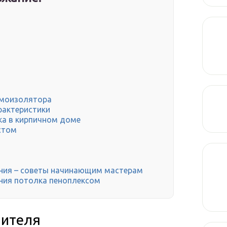
рмоизолятора
рактеристики
ка в кирпичном доме
стом
ения – советы начинающим мастерам
ния потолка пеноплексом
лителя