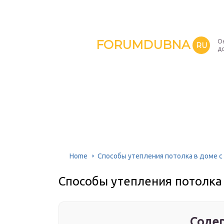
FORUMDUBNA
О
RU
д
Home
Способы утепления потолка в доме 
Способы утепления потолка
Содер