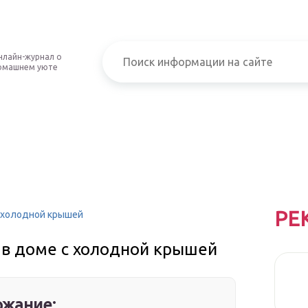
нлайн-журнал о
омашнем уюте
РЕ
с холодной крышей
 в доме с холодной крышей
жание: