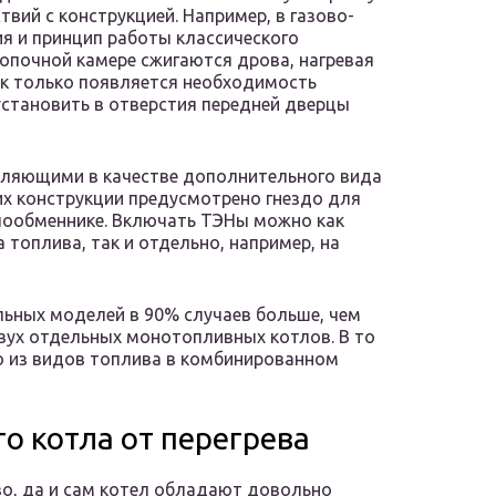
вий с конструкцией. Например, в газово-
я и принцип работы классического
опочной камере сжигаются дрова, нагревая
ак только появляется необходимость
установить в отверстия передней дверцы
оляющими в качестве дополнительного вида
их конструкции предусмотрено гнездо для
лообменнике. Включать ТЭНы можно как
 топлива, так и отдельно, например, на
льных моделей в 90% случаев больше, чем
вух отдельных монотопливных котлов. В то
о из видов топлива в комбинированном
о котла от перегрева
о, да и сам котел обладают довольно