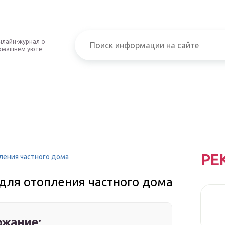
нлайн-журнал о
омашнем уюте
РЕ
ления частного дома
 для отопления частного дома
жание: