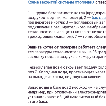
Схема закрытой системы отопления
с тве
1 — группа безопасности котла (предохра
воздухоотводчик, манометр); 2 —
бак с з
при перегреве котла; 3 — поплавковый зап
подключения расширительного мембранног
теплоносителя и защиты котла от низкоте
трехходовым клапаном); 7 — теплообменн
Защита котла от перегрева работает сле
температуры теплоносителя выше 95 град
заслонку подачи воздуха в камеру сгорани
Термоклапан поз.4 открывает подачу холо
поз.7. Холодная вода, протекающая чере
на выходе из котла, не допуская кипения.
Запас воды в баке поз.2 необходим на сл
например, при отключении электроэнергии
устанавливают общий накопительный бак.
этого бака.