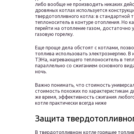
либо вообще не производить никаких дейст
дровяных котлах используется конструкци
твердотопливного котла: в стандартной т
теплоноситель в контуре отопления. Но к
перейти на отопление газом, достаточно 
газовую горелку.
Еще проще дела обстоят с котлами, позв
топлива использовать электроэнергию. В 
ТЭНа, нагревающего теплоноситель в теп
параллельно со сжиганием основного вида
ночь.
Важно понимать, что стоимость универса
стоимость похожих по характеристикам д
же время, эффективность сжигания любог
котле практически всегда ниже
Защита твердотопливног
В твердотопливном котле горящее топлив