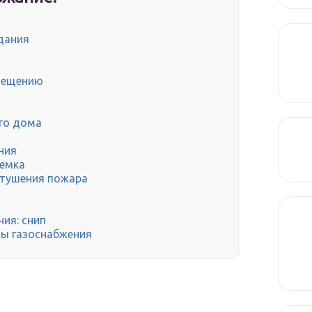
дания
мещению
го дома
ния
ъемка
 тушения пожара
ия: снип
мы газоснабжения