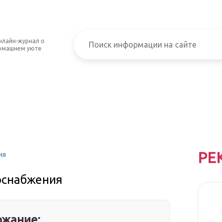
нлайн-журнал о
омашнем уюте
РЕ
ия
оснабжения
жание: