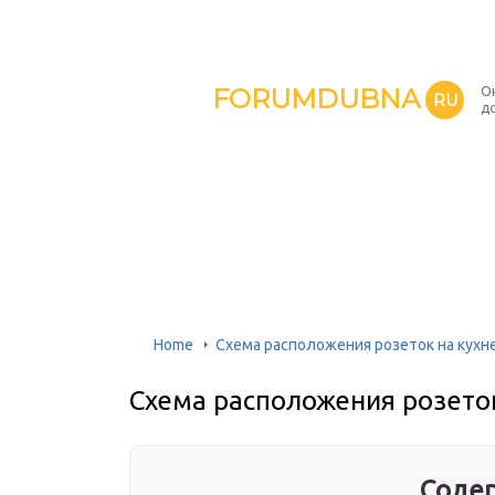
FORUMDUBNA
О
RU
д
Home
Схема расположения розеток на кухн
Схема расположения розеток
Содер