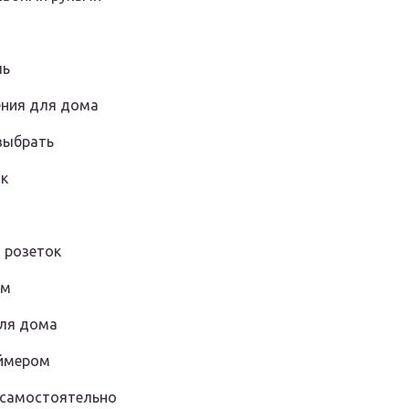
ль
ения для дома
выбрать
ик
 розеток
ем
для дома
аймером
 самостоятельно