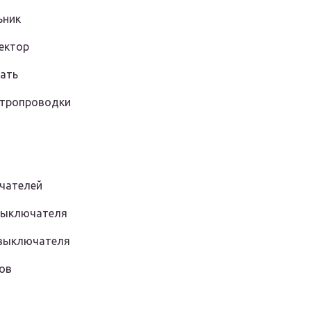
ьник
ектор
ать
ктропроводки
чателей
выключателя
 выключателя
ов
й