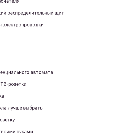
лючателя
ский распределительный щит
я электропроводки
ренциального автомата
 ТВ-розетки
ка
ола лучше выбрать
озетку
 своими руками