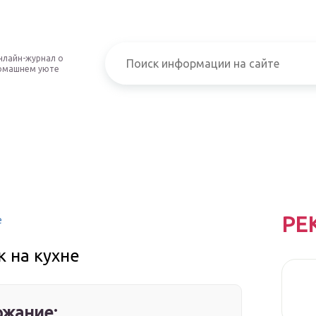
нлайн-журнал о
омашнем уюте
РЕ
е
 на кухне
жание: