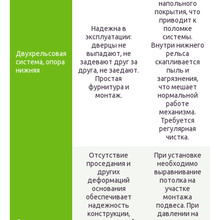
напольного
покрытия, что
приводит к
Надежна в
поломке
эксплуатации:
системы.
дверцы не
Внутри нижнего
Двухрельсовая
выпадают, не
рельса
система, опора
задевают друг за
скапливается
нижняя
друга, не заедают.
пыль и
Простая
загрязнения,
фурнитура и
что мешает
монтаж.
нормальной
работе
механизма.
Требуется
регулярная
чистка.
Отсутствие
При установке
проседания и
необходимо
других
выравнивание
деформаций
потолка на
основания
участке
обеспечивает
монтажа
надежность
подвеса. При
конструкции,
давлении на