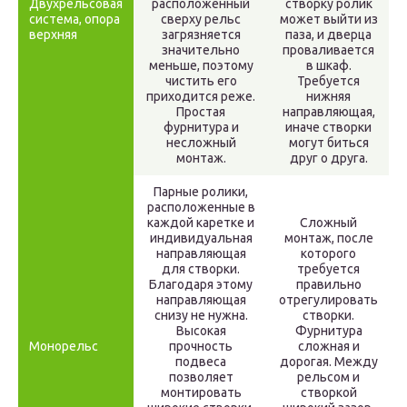
Двухрельсовая
расположенный
створку ролик
система, опора
сверху рельс
может выйти из
верхняя
загрязняется
паза, и дверца
значительно
проваливается
меньше, поэтому
в шкаф.
чистить его
Требуется
приходится реже.
нижняя
Простая
направляющая,
фурнитура и
иначе створки
несложный
могут биться
монтаж.
друг о друга.
Парные ролики,
расположенные в
каждой каретке и
Сложный
индивидуальная
монтаж, после
направляющая
которого
для створки.
требуется
Благодаря этому
правильно
направляющая
отрегулировать
снизу не нужна.
створки.
Высокая
Фурнитура
Монорельс
прочность
сложная и
подвеса
дорогая. Между
позволяет
рельсом и
монтировать
створкой