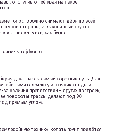
авы, отступив от её края на такое
атно.
разметки осторожно снимают дёрн по всей
с одной стороны, а выкопанный грунт с
 восстановить все, как было
очник strojdvor.ru
ыбирая для трассы самый короткий путь. Для
, вбитыми в землю у источника воды и
з-за наличия препятствий – других построек,
учае повороты трассы делают под 90
 под прямым углом.
 землеройную технику, копать грунт придётся