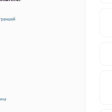
траншей
ича