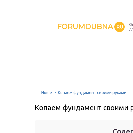
FORUMDUBNA
О
RU
д
Home
Копаем фундамент своими руками
Копаем фундамент своими 
Содер