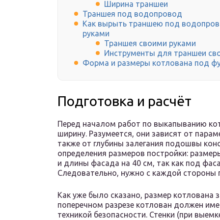
Ширина траншеи
Траншея под водопровод
Как вырыть траншею под водопров
руками
Траншея своими руками
Инструменты для траншеи св
Форма и размеры котлована под ф
Подготовка и расчёт
Перед началом работ по выкапыванию кот
ширину. Разумеется, они зависят от парам
также от глубины залегания подошвы кон
определения размеров постройки: разме
и длины фасада на 40 см, так как под фа
Следовательно, нужно с каждой стороны п
Как уже было сказано, размер котлована за
поперечном разрезе котлован должен име
техникой безопасности. Стенки (при выемк