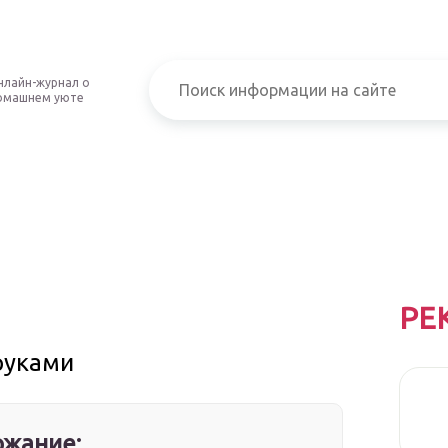
нлайн-журнал о
омашнем уюте
РЕ
руками
жание: