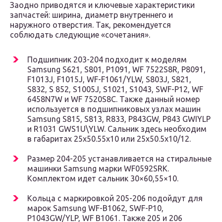
Заодно приводятся и ключевые характеристики
запчастей: ширина, диаметр внутреннего и
наружного отверстия. Так, рекомендуется
соблюдать следующие «сочетания».
Подшипник 203-204 подходит к моделям
Samsung S621, S801, P1091, WF 7522S8R, P8091,
F1013J, F1015J, WF-F1061/YLW, S803J, S821,
S832, S 852, S1005J, S1021, S1043, SWF-P12, WF
6458N7W и WF 7520S8C. Также данный номер
используется в подшипниковых узлах машин
Samsung S815, S813, R833, P843GW, P843 GWIYLP
и R1031 GWS1U\YLW. Сальник здесь необходим
в габаритах 25х50.55х10 или 25х50.5х10/12.
Размер 204-205 устанавливается на стиральные
машинки Samsung марки WF0592SRK.
Комплектом идет сальник 30×60,55×10.
Кольца с маркировкой 205-206 подойдут для
марок Samsung WF-B1062, SWF-P10,
P1043GW/YLP, WF B1061. Также 205 и 206