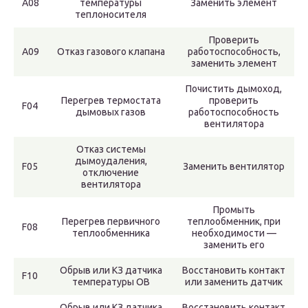
А08
температуры
Заменить элемент
теплоносителя
Проверить
А09
Отказ газового клапана
работоспособность,
заменить элемент
Почистить дымоход,
Перегрев термостата
проверить
F04
дымовых газов
работоспособность
вентилятора
Отказ системы
дымоудаления,
F05
Заменить вентилятор
отключение
вентилятора
Промыть
Перегрев первичного
теплообменник, при
F08
теплообменника
необходимости —
заменить его
Обрыв или КЗ датчика
Восстановить контакт
F10
температуры ОВ
или заменить датчик
Обрыв или КЗ датчика
Восстановить контакт