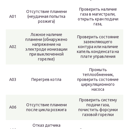
Проверить наличие
Отсутствие пламени
газа в магистрали,
А01
(неудачная попытка
открыть кран подачи
розжига)
газа,
Ложное наличие
Проверить состояние
пламени (обнаружено
заземляющего
напряжение на
А02
контура или наличие
электроде ионизации
капель конденсата на
при выключенной
плате управления
горелке)
Промыть
теплообменник,
А03
Перегрев котла
проверить состояние
циркуляционного
насоса
Проверить систему
Отсутствие пламени
подачи газа,
А06
после цикла розжига
почистить форсунки
газовой горелки
Отказ датчика