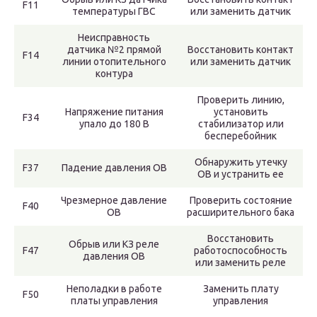
F11
температуры ГВС
или заменить датчик
Неисправность
датчика №2 прямой
Восстановить контакт
F14
линии отопительного
или заменить датчик
контура
Проверить линию,
Напряжение питания
установить
F34
упало до 180 В
стабилизатор или
бесперебойник
Обнаружить утечку
F37
Падение давления ОВ
ОВ и устранить ее
Чрезмерное давление
Проверить состояние
F40
ОВ
расширительного бака
Восстановить
Обрыв или КЗ реле
F47
работоспособность
давления ОВ
или заменить реле
Неполадки в работе
Заменить плату
F50
платы управления
управления